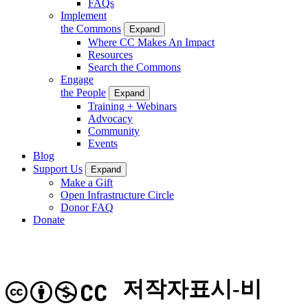
FAQs
Implement
the Commons
Expand
Where CC Makes An Impact
Resources
Search the Commons
Engage
the People
Expand
Training + Webinars
Advocacy
Community
Events
Blog
Support Us
Expand
Make a Gift
Open Infrastructure Circle
Donor FAQ
Donate
저작자표시-비
CC