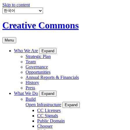
Skip to content
Creative Commons
Menu
Who We Are
Expand
Strategic Plan
Team
Governance
Opportunities
Annual Reports & Financials
History
Press
What We Do
Expand
Build
Open Infrastructure
Expand
CC Licenses
CC Signals
Public Domain
Chooser