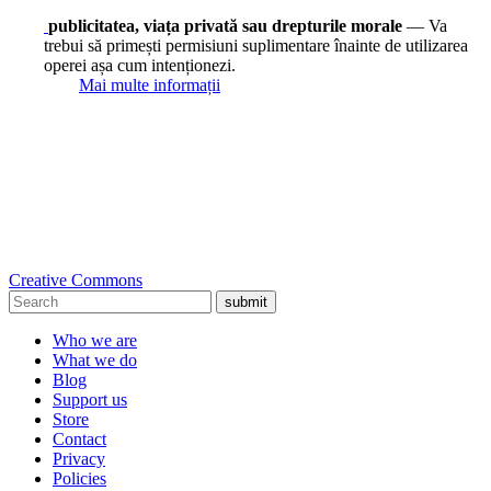
publicitatea, viața privată sau drepturile morale
— Va
trebui să primești permisiuni suplimentare înainte de utilizarea
operei așa cum intenționezi.
Mai multe informații
Creative Commons
submit
Who we are
What we do
Blog
Support us
Store
Contact
Privacy
Policies