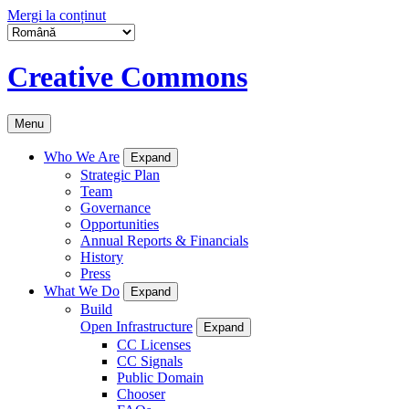
Mergi la conținut
Creative Commons
Menu
Who We Are
Expand
Strategic Plan
Team
Governance
Opportunities
Annual Reports & Financials
History
Press
What We Do
Expand
Build
Open Infrastructure
Expand
CC Licenses
CC Signals
Public Domain
Chooser