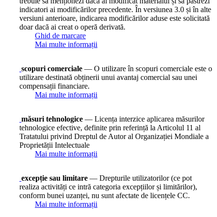
trebuie să menționezi dacă ai modificat materialul și să păstrezi
indicatori ai modificărilor precedente. În versiunea 3.0 și în alte
versiuni anterioare, indicarea modificărilor aduse este solicitată
doar dacă ai creat o operă derivată.
Ghid de marcare
Mai multe informații
scopuri comerciale
— O utilizare în scopuri comerciale este o
utilizare destinată obținerii unui avantaj comercial sau unei
compensații financiare.
Mai multe informații
măsuri tehnologice
— Licența interzice aplicarea măsurilor
tehnologice efective, definite prin referință la Articolul 11 al
Tratatului privind Dreptul de Autor al Organizației Mondiale a
Proprietății Intelectuale
Mai multe informații
excepție sau limitare
— Drepturile utilizatorilor (ce pot
realiza activități ce intră categoria excepțiilor și limitărilor),
conform bunei uzanței, nu sunt afectate de licențele CC.
Mai multe informații