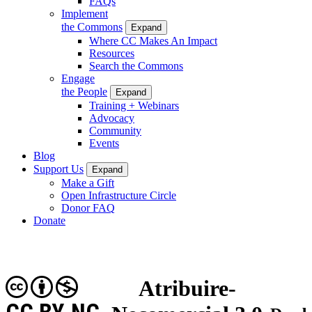
FAQs
Implement
the Commons
Expand
Where CC Makes An Impact
Resources
Search the Commons
Engage
the People
Expand
Training + Webinars
Advocacy
Community
Events
Blog
Support Us
Expand
Make a Gift
Open Infrastructure Circle
Donor FAQ
Donate
Atribuire-