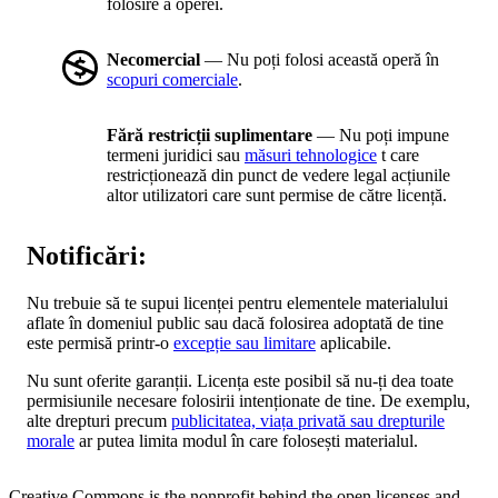
folosire a operei.
Necomercial
— Nu poți folosi această operă în
scopuri comerciale
.
Fără restricții suplimentare
— Nu poți impune
termeni juridici sau
măsuri tehnologice
t care
restricționează din punct de vedere legal acțiunile
altor utilizatori care sunt permise de către licență.
Notificări:
Nu trebuie să te supui licenței pentru elementele materialului
aflate în domeniul public sau dacă folosirea adoptată de tine
este permisă printr-o
excepție sau limitare
aplicabile.
Nu sunt oferite garanții. Licența este posibil să nu-ți dea toate
permisiunile necesare folosirii intenționate de tine. De exemplu,
alte drepturi precum
publicitatea, viața privată sau drepturile
morale
ar putea limita modul în care folosești materialul.
Creative Commons is the nonprofit behind the open licenses and