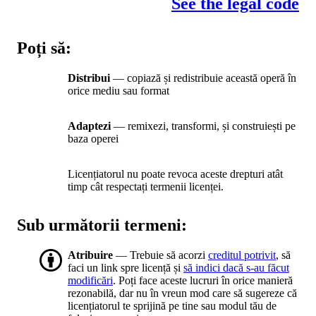
See the legal code
Poți să:
Distribui
— copiază și redistribuie această operă în
orice mediu sau format
Adaptezi
— remixezi, transformi, și construiești pe
baza operei
Licențiatorul nu poate revoca aceste drepturi atât
timp cât respectați termenii licenței.
Sub următorii termeni:
Atribuire
— Trebuie să acorzi
creditul potrivit
, să
faci un link spre licență și
să indici dacă s-au făcut
modificări
. Poți face aceste lucruri în orice manieră
rezonabilă, dar nu în vreun mod care să sugereze că
licențiatorul te sprijină pe tine sau modul tău de