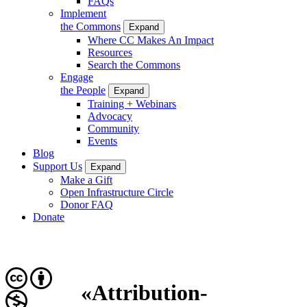
FAQs
Implement
the Commons
Expand
Where CC Makes An Impact
Resources
Search the Commons
Engage
the People
Expand
Training + Webinars
Advocacy
Community
Events
Blog
Support Us
Expand
Make a Gift
Open Infrastructure Circle
Donor FAQ
Donate
«Attribution-