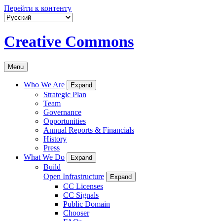
Перейти к контенту
Creative Commons
Menu
Who We Are
Expand
Strategic Plan
Team
Governance
Opportunities
Annual Reports & Financials
History
Press
What We Do
Expand
Build
Open Infrastructure
Expand
CC Licenses
CC Signals
Public Domain
Chooser