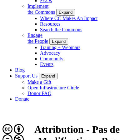
FAQs
Implement
the Commons
Expand
Where CC Makes An Impact
Resources
Search the Commons
Engage
the People
Expand
Training + Webinars
Advocacy
Community
Events
Blog
Support Us
Expand
Make a Gift
Open Infrastructure Circle
Donor FAQ
Donate
Attribution - Pas de