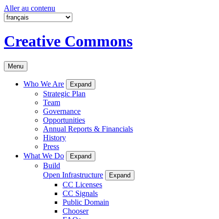
Aller au contenu
Creative Commons
Menu
Who We Are
Expand
Strategic Plan
Team
Governance
Opportunities
Annual Reports & Financials
History
Press
What We Do
Expand
Build
Open Infrastructure
Expand
CC Licenses
CC Signals
Public Domain
Chooser