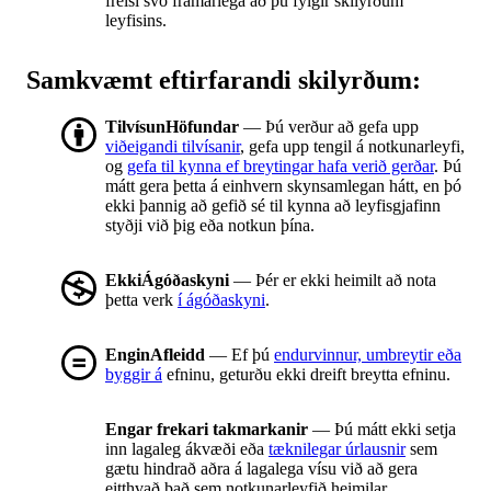
frelsi svo framarlega að þú fylgir skilyrðum
leyfisins.
Samkvæmt eftirfarandi skilyrðum:
TilvísunHöfundar
— Þú verður að gefa upp
viðeigandi tilvísanir
, gefa upp tengil á notkunarleyfi,
og
gefa til kynna ef breytingar hafa verið gerðar
. Þú
mátt gera þetta á einhvern skynsamlegan hátt, en þó
ekki þannig að gefið sé til kynna að leyfisgjafinn
styðji við þig eða notkun þína.
EkkiÁgóðaskyni
— Þér er ekki heimilt að nota
þetta verk
í ágóðaskyni
.
EnginAfleidd
— Ef þú
endurvinnur, umbreytir eða
byggir á
efninu, geturðu ekki dreift breytta efninu.
Engar frekari takmarkanir
— Þú mátt ekki setja
inn lagaleg ákvæði eða
tæknilegar úrlausnir
sem
gætu hindrað aðra á lagalega vísu við að gera
eitthvað það sem notkunarleyfið heimilar.