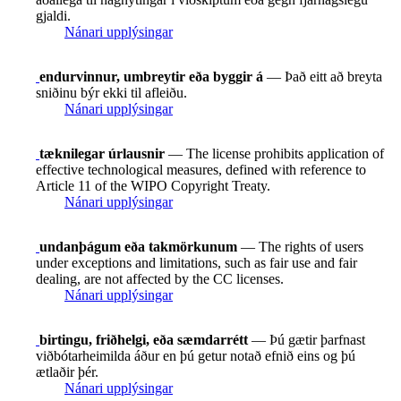
gjaldi.
Nánari upplýsingar
endurvinnur, umbreytir eða byggir á
— Það eitt að breyta
sniðinu býr ekki til afleiðu.
Nánari upplýsingar
tæknilegar úrlausnir
— The license prohibits application of
effective technological measures, defined with reference to
Article 11 of the WIPO Copyright Treaty.
Nánari upplýsingar
undanþágum eða takmörkunum
— The rights of users
under exceptions and limitations, such as fair use and fair
dealing, are not affected by the CC licenses.
Nánari upplýsingar
birtingu, friðhelgi, eða sæmdarrétt
— Þú gætir þarfnast
viðbótarheimilda áður en þú getur notað efnið eins og þú
ætlaðir þér.
Nánari upplýsingar