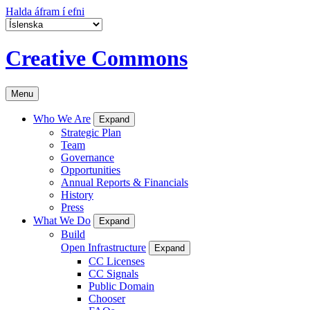
Halda áfram í efni
Creative Commons
Menu
Who We Are
Expand
Strategic Plan
Team
Governance
Opportunities
Annual Reports & Financials
History
Press
What We Do
Expand
Build
Open Infrastructure
Expand
CC Licenses
CC Signals
Public Domain
Chooser