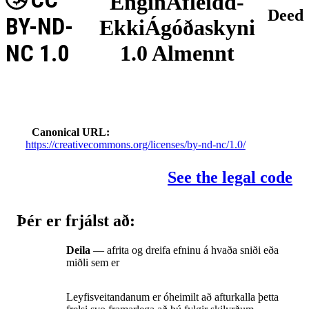
EnginAfleidd-
Deed
BY-ND-
EkkiÁgóðaskyni
NC 1.0
1.0 Almennt
Canonical URL
https://creativecommons.org/licenses/by-nd-nc/1.0/
See the legal code
Þér er frjálst að:
Deila
— afrita og dreifa efninu á hvaða sniði eða
miðli sem er
Leyfisveitandanum er óheimilt að afturkalla þetta