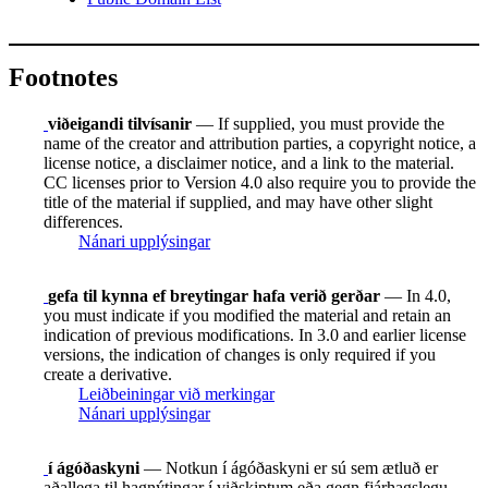
Footnotes
viðeigandi tilvísanir
— If supplied, you must provide the
name of the creator and attribution parties, a copyright notice, a
license notice, a disclaimer notice, and a link to the material.
CC licenses prior to Version 4.0 also require you to provide the
title of the material if supplied, and may have other slight
differences.
Nánari upplýsingar
gefa til kynna ef breytingar hafa verið gerðar
— In 4.0,
you must indicate if you modified the material and retain an
indication of previous modifications. In 3.0 and earlier license
versions, the indication of changes is only required if you
create a derivative.
Leiðbeiningar við merkingar
Nánari upplýsingar
í ágóðaskyni
— Notkun í ágóðaskyni er sú sem ætluð er
aðallega til hagnýtingar í viðskiptum eða gegn fjárhagslegu