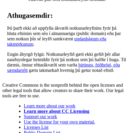
Athugasemdir:
Þú þarft ekki að uppfylla ákvæði notkunarleyfisins fyrir þá
hluta efnisins sem séu í almannaeigu (public domain) eða þar
sem notkun þín sé leyfð samkvæmt
undanþágum eða
takmörkunum
.
Engin ábyrgð fylgir. Notkunarleyfið gæti ekki gefið þér allar
nauðsynlegar heimildir fyrir þá notkun sem þú hafðir í huga. Til
dæmis, önnur réttarákvæði sem varða
birtingu, friðhelgi, eða
sæmdarrétt
gætu takmarkað hvernig þú getur notað efnið.
Creative Commons is the nonprofit behind the open licenses and
other legal tools that allow creators to share their work. Our legal
tools are free to use.
Learn more about our work
Learn more about CC Licensing
Support our work
Use the license for your own material.
Licenses List
Public Domain List