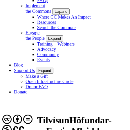
FAQs
Implement
the Commons
Expand
Where CC Makes An Impact
Resources
Search the Commons
Engage
the People
Expand
Training + Webinars
Advocacy
Community
Events
Blog
Support Us
Expand
Make a Gift
Open Infrastructure Circle
Donor FAQ
Donate
TilvísunHöfundar-
CC