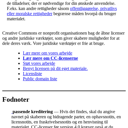
de tilladelser, der er nødvendige for din ønskede anvendelse.
F.eks. kan andre rettigheder såsom
offentliggørelse, privatlivs
eller moralske rettigheder
begrænse måden hvorpå du bruger
materialet.
Creative Commons er nonprofit organisationen bag de åbne licenser
og andre juridiske værktøjer, som giver skabere muligheder for at
dele deres værk. Vore juridiske værktøjer er frie at bruge.
Lær mere om vores arbejde
Lær mere om CC-licenserne
Støt vores arbejde
Benyt licensen på dit eget materiale.
Licensliste
Public domain liste
Fodnoter
passende kreditering
— Hvis det findes, skal du angive
navnet på skaberen og bidragende parter, en ophavsnotits, en
licensnotits, en fraskrivelsesnotits og en henvisning til
materialet. CC-licenser før version 4.0 kræver også at du