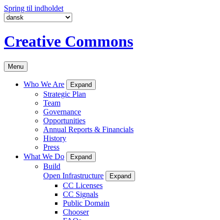
Spring til indholdet
Creative Commons
Menu
Who We Are
Expand
Strategic Plan
Team
Governance
Opportunities
Annual Reports & Financials
History
Press
What We Do
Expand
Build
Open Infrastructure
Expand
CC Licenses
CC Signals
Public Domain
Chooser