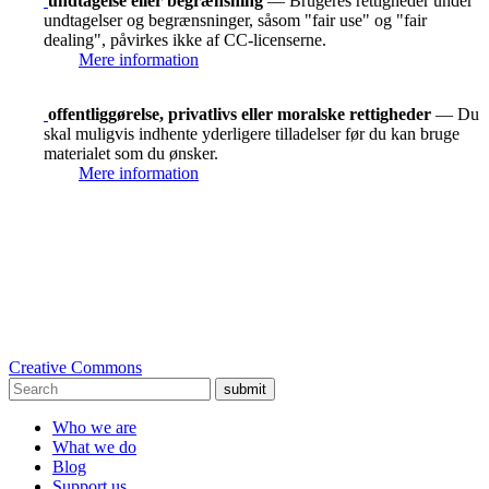
undtagelse eller begrænsning
— Brugeres rettigheder under
undtagelser og begrænsninger, såsom "fair use" og "fair
dealing", påvirkes ikke af CC-licenserne.
Mere information
offentliggørelse, privatlivs eller moralske rettigheder
— Du
skal muligvis indhente yderligere tilladelser før du kan bruge
materialet som du ønsker.
Mere information
Creative Commons
submit
Who we are
What we do
Blog
Support us