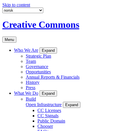
Skip to content
Creative Commons
Menu
Who We Are
Expand
Strategic Plan
Team
Governance
Opportunities
Annual Reports & Financials
History
Press
What We Do
Expand
Build
Open Infrastructure
Expand
CC Licenses
CC Signals
Public Domain
Chooser