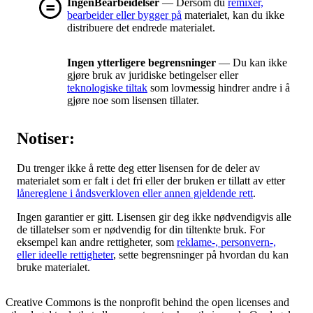
IngenBearbeidelser
— Dersom du
remixer,
bearbeider eller bygger på
materialet, kan du ikke
distribuere det endrede materialet.
Ingen ytterligere begrensninger
— Du kan ikke
gjøre bruk av juridiske betingelser eller
teknologiske tiltak
som lovmessig hindrer andre i å
gjøre noe som lisensen tillater.
Notiser:
Du trenger ikke å rette deg etter lisensen for de deler av
materialet som er falt i det fri eller der bruken er tillatt av etter
lånereglene i åndsverkloven eller annen gjeldende rett
.
Ingen garantier er gitt. Lisensen gir deg ikke nødvendigvis alle
de tillatelser som er nødvendig for din tiltenkte bruk. For
eksempel kan andre rettigheter, som
reklame-, personvern-,
eller ideelle rettigheter
, sette begrensninger på hvordan du kan
bruke materialet.
Creative Commons is the nonprofit behind the open licenses and