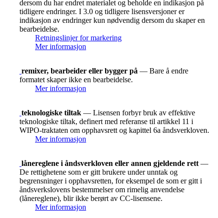
dersom du har endret materialet og beholde en indikasjon på
tidligere endringer. I 3.0 og tidligere lisensversjoner er
indikasjon av endringer kun nødvendig dersom du skaper en
bearbeidelse.
Retningslinjer for markering
Mer informasjon
remixer, bearbeider eller bygger på
— Bare å endre
formatet skaper ikke en bearbeidelse.
Mer informasjon
teknologiske tiltak
— Lisensen forbyr bruk av effektive
teknologiske tiltak, definert med referanse til artikkel 11 i
WIPO-traktaten om opphavsrett og kapittel 6a åndsverkloven.
Mer informasjon
lånereglene i åndsverkloven eller annen gjeldende rett
—
De rettighetene som er gitt brukere under unntak og
begrensninger i opphavsretten, for eksempel de som er gitt i
åndsverkslovens bestemmelser om rimelig anvendelse
(lånereglene), blir ikke berørt av CC-lisensene.
Mer informasjon