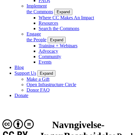
FAQs
Implement
the Commons
Expand
Where CC Makes An Impact
Resources
Search the Commons
Engage
the People
Expand
Training + Webinars
Advocacy
Community
Events
Blog
Support Us
Expand
Make a Gift
Open Infrastructure Circle
Donor FAQ
Donate
Navngivelse-