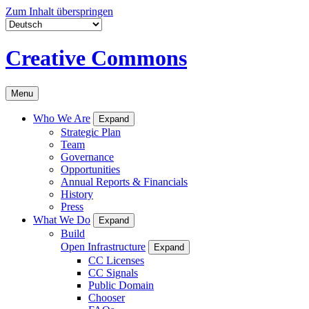
Zum Inhalt überspringen
Creative Commons
Menu
Who We Are
Expand
Strategic Plan
Team
Governance
Opportunities
Annual Reports & Financials
History
Press
What We Do
Expand
Build
Open Infrastructure
Expand
CC Licenses
CC Signals
Public Domain
Chooser