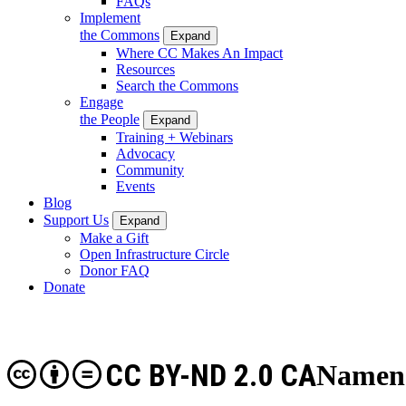
FAQs
Implement
the Commons
Expand
Where CC Makes An Impact
Resources
Search the Commons
Engage
the People
Expand
Training + Webinars
Advocacy
Community
Events
Blog
Support Us
Expand
Make a Gift
Open Infrastructure Circle
Donor FAQ
Donate
CC BY-ND 2.0 CA
Namens