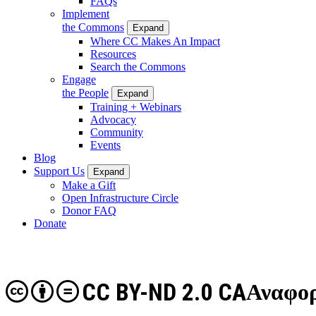
FAQs
Implement
the Commons
Expand
Where CC Makes An Impact
Resources
Search the Commons
Engage
the People
Expand
Training + Webinars
Advocacy
Community
Events
Blog
Support Us
Expand
Make a Gift
Open Infrastructure Circle
Donor FAQ
Donate
CC BY-ND 2.0 CA
Αναφορ