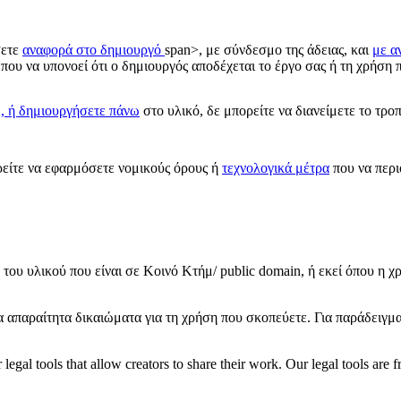
σετε
αναφορά στο δημιουργό
span>, με σύνδεσμο της άδειας, και
με α
που να υπονοεί ότι ο δημιουργός αποδέχεται το έργο σας ή τη χρήση π
ε, ή δημιουργήσετε πάνω
στο υλικό, δε μπορείτε να διανείμετε το τρο
ίτε να εφαρμόσετε νομικούς όρους ή
τεχνολογικά μέτρα
που να περι
του υλικού που είναι σε Κοινό Κτήμ/ public domain, ή εκεί όπου η χ
τα απαραίτητα δικαιώματα για τη χρήση που σκοπεύετε. Για παράδειγμ
gal tools that allow creators to share their work. Our legal tools are fr