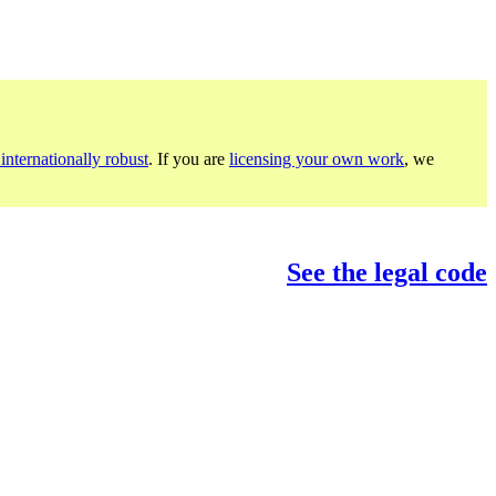
internationally robust
. If you are
licensing your own work
, we
See the legal code