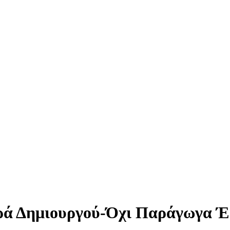
ά Δημιουργού-Όχι Παράγωγα Έ