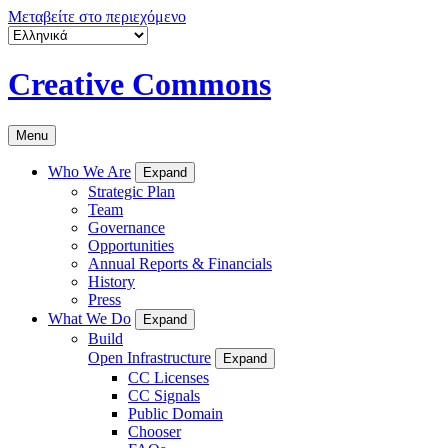
Μεταβείτε στο περιεχόμενο
Creative Commons
Menu
Who We Are
Expand
Strategic Plan
Team
Governance
Opportunities
Annual Reports & Financials
History
Press
What We Do
Expand
Build
Open Infrastructure
Expand
CC Licenses
CC Signals
Public Domain
Chooser