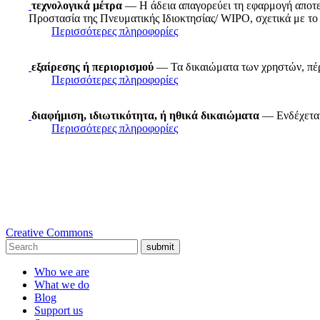
τεχνολογικά μέτρα
— Η άδεια απαγορεύει τη εφαρμογή αποτε
Προστασία της Πνευματικής Ιδιοκτησίας/ WIPO, σχετικά με το 
Περισσότερες πληροφορίες
εξαίρεσης ή περιορισμού
— Τα δικαιώματα των χρηστών, πέρα
Περισσότερες πληροφορίες
διαφήμιση, ιδιωτικότητα, ή ηθικά δικαιώματα
— Ενδέχεται 
Περισσότερες πληροφορίες
Creative Commons
submit
Who we are
What we do
Blog
Support us