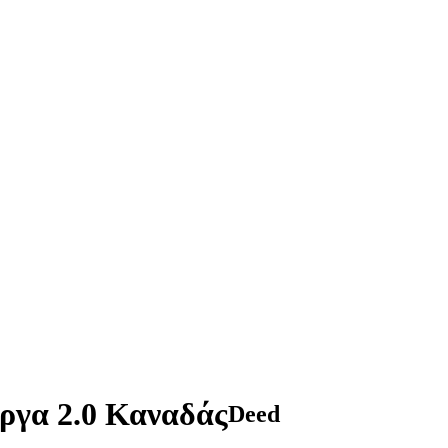
ργα 2.0 Καναδάς
Deed