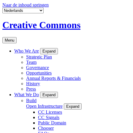
Naar de inhoud springen
Creative Commons
Menu
Who We Are
Expand
Strategic Plan
Team
Governance
Opportunities
Annual Reports & Financials
History
Press
What We Do
Expand
Build
Open Infrastructure
Expand
CC Licenses
CC Signals
Public Domain
Chooser