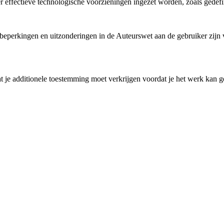
 er effectieve technologische voorzieningen ingezet worden, zoals gedef
perkingen en uitzonderingen in de Auteurswet aan de gebruiker zijn ve
 je additionele toestemming moet verkrijgen voordat je het werk kan ge