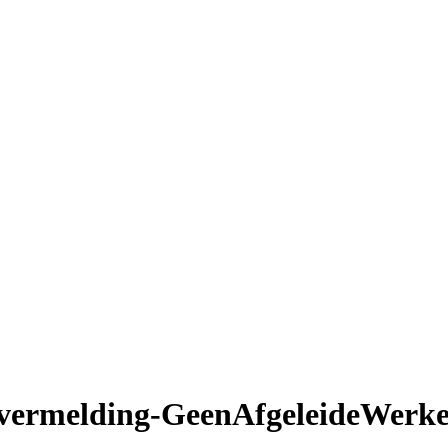
ermelding-GeenAfgeleideWerke