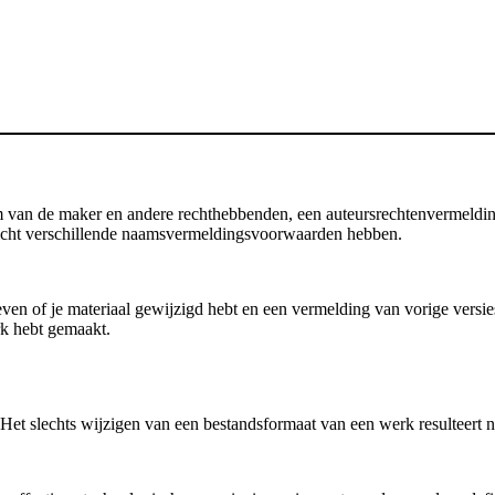
an de maker en andere rechthebbenden, een auteursrechtenvermelding, d
 licht verschillende naamsvermeldingsvoorwaarden hebben.
en of je materiaal gewijzigd hebt en een vermelding van vorige versies b
rk hebt gemaakt.
et slechts wijzigen van een bestandsformaat van een werk resulteert no