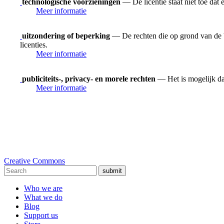
technologische voorzieningen
— De licentie staat niet toe dat
Meer informatie
uitzondering of beperking
— De rechten die op grond van de be
licenties.
Meer informatie
publiciteits-, privacy- en morele rechten
— Het is mogelijk dat
Meer informatie
Creative Commons
submit
Who we are
What we do
Blog
Support us