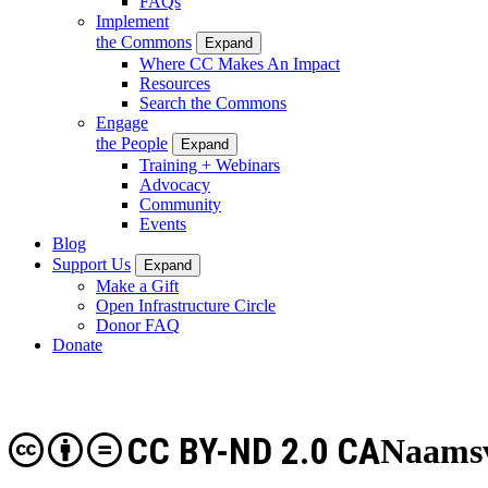
FAQs
Implement
the Commons
Expand
Where CC Makes An Impact
Resources
Search the Commons
Engage
the People
Expand
Training + Webinars
Advocacy
Community
Events
Blog
Support Us
Expand
Make a Gift
Open Infrastructure Circle
Donor FAQ
Donate
CC BY-ND 2.0 CA
Naamsv