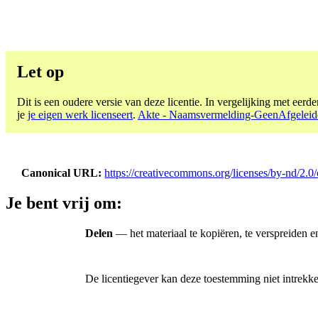
Let op
Dit is een oudere versie van deze licentie. In vergelijking met eerder
je
je eigen werk licenseert
.
Akte - Naamsvermelding-GeenAfgeleide
Canonical URL
https://creativecommons.org/licenses/by-nd/2.0/
Je bent vrij om:
Delen
— het materiaal te kopiëren, te verspreiden e
De licentiegever kan deze toestemming niet intrekk