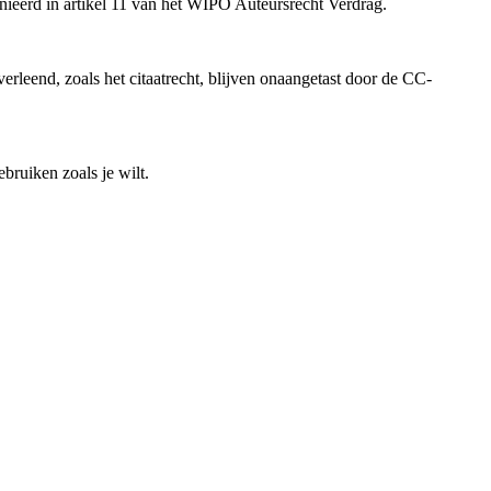
inieerd in artikel 11 van het WIPO Auteursrecht Verdrag.
rleend, zoals het citaatrecht, blijven onaangetast door de CC-
bruiken zoals je wilt.