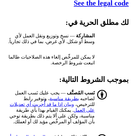
See the legal code
لك مطلق الحرية في:
المشاركة
— نسخ وتوزيع ونقل العمل لأي
وسط أو شكل. لأي غرض، بما في ذلك تجارياً.
لا يمكن للمرخِّص إلغاء هذه الصلاحيات طالما
اتبعت شروط الرخصة.
بموجب الشروط التالية:
نَسب المُصنَّف
— يجب عليك نَسب العمل
لصاحبه
بطريقة مناسبة
، وتوفير رابط
للترخيص،
وبيان إذا ما قد أُجريت أي تعديلات
على العمل
. يمكنك القيام بهذا بأي طريقة
مناسبة، ولكن على ألا يتم ذلك بطريقة توحي
بأن المؤلف أو المرخِّص مؤيد لك أو لعملك.