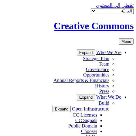
تخطي إلى المحتوى
Creative Commons
Menu
Who We Are
Expand
Strategic Plan
Team
Governance
Opportunities
Annual Reports & Financials
History
Press
What We Do
Expand
Build
Open Infrastructure
Expand
CC Licenses
CC Signals
Public Domain
Chooser