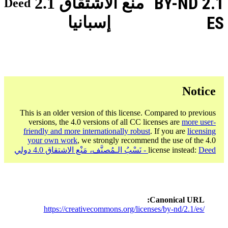
BY-ND 2.1
منع الاشتقاق 2.1
Deed
ES
إسبانيا
Notice
This is an older version of this license. Compared to previous
versions, the 4.0 versions of all CC licenses are
more user-
friendly and more internationally robust
. If you are
licensing
your own work
, we strongly recommend the use of the 4.0
Deed - نَسْبُ الـمُصنَّف، مَنْع الاشتقاق 4.0 دولي
license instead:
Canonical URL
https://creativecommons.org/licenses/by-nd/2.1/es/