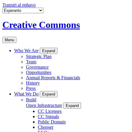
Transiri al enhavo
Creative Commons
Menu
Who We Are
Expand
Strategic Plan
Team
Governance
Opportunities
Annual Reports & Financials
History
Press
What We Do
Expand
Build
Open Infrastructure
Expand
CC Licenses
CC Signals
Public Domain
Chooser