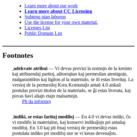
Learn more about our work
Learn more about CC Licensing
Subtenu nian laboron
Use the license for your own material.
Licenses List
Public Domain List
Footnotes
adekvate atribui
— Vi devas provizi la nomojn de la kreinto
kaj atribuendaj partioj, aŭtorrajtan kaj permesilan atentigojn,
malgarantiilon kaj ligilon al la materialo, se ili estas liveritaj. La
versioj de la permesiloj Krea Komunaĵo antaŭ 4.0 ankaŭ
postulas provizi titolon de la materialo, se ĝi estas liverata, kaj
povas havi aliajn etajn malsamojn.
Pli da informoj
indiki, se estas faritaj modifoj
— En 4.0 vi devas indiki, ĉu
vi modifis la materialon, kaj konservi indikaĵojn pri antaŭaj
modifoj. En 3.0 kaj pli fruaj versioj de permesiloj estas
postulata indiko pri modifoj nur se vi kreas devenaĵon.