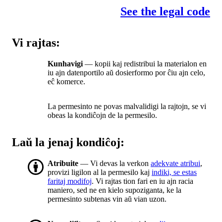
See the legal code
Vi rajtas:
Kunhavigi
— kopii kaj redistribui la materialon en
iu ajn datenportilo aŭ dosierformo por ĉiu ajn celo,
eĉ komerce.
La permesinto ne povas malvalidigi la rajtojn, se vi
obeas la kondiĉojn de la permesilo.
Laŭ la jenaj kondiĉoj:
Atribuite
— Vi devas la verkon
adekvate atribui
,
provizi ligilon al la permesilo kaj
indiki, se estas
faritaj modifoj
. Vi rajtas tion fari en iu ajn racia
maniero, sed ne en kielo supoziganta, ke la
permesinto subtenas vin aŭ vian uzon.