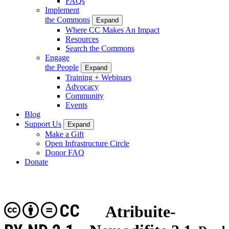
FAQs
Implement
the Commons
Expand
Where CC Makes An Impact
Resources
Search the Commons
Engage
the People
Expand
Training + Webinars
Advocacy
Community
Events
Blog
Support Us
Expand
Make a Gift
Open Infrastructure Circle
Donor FAQ
Donate
CC
Atribuite-