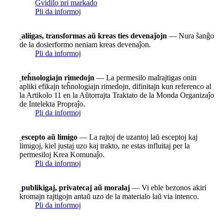
Gvidilo pri markado
Pli da informoj
aliigas, transformas aŭ kreas ties devenaĵojn
— Nura ŝanĝo
de la dosierformo neniam kreas devenaĵon.
Pli da informoj
teĥnologiajn rimedojn
— La permesilo malrajtigas onin
apliki efikajn teĥnologiajn rimedojn, difinitajn kun referenco al
la Artikolo 11 en la Aŭtorrajta Traktato de la Monda Organizaĵo
de Intelekta Propraĵo.
Pli da informoj
escepto aŭ limigo
— La rajtoj de uzantoj laŭ esceptoj kaj
limigoj, kiel justaj uzo kaj trakto, ne estas influitaj per la
permesiloj Krea Komunaĵo.
Pli da informoj
publikigaj, privatecaj aŭ moralaj
— Vi eble bezonos akiri
kromajn rajtigojn antaŭ uzo de la materialo laŭ via intenco.
Pli da informoj