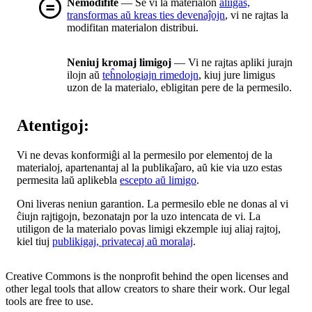
Nemodifite
— Se vi la materialon
aliigas,
transformas aŭ kreas ties devenaĵojn
, vi ne rajtas la
modifitan materialon distribui.
Neniuj kromaj limigoj
— Vi ne rajtas apliki jurajn
ilojn aŭ
teĥnologiajn rimedojn
, kiuj jure limigus
uzon de la materialo, ebligitan pere de la permesilo.
Atentigoj:
Vi ne devas konformiĝi al la permesilo por elementoj de la
materialoj, apartenantaj al la publikaĵaro, aŭ kie via uzo estas
permesita laŭ aplikebla
escepto aŭ limigo
.
Oni liveras neniun garantion. La permesilo eble ne donas al vi
ĉiujn rajtigojn, bezonatajn por la uzo intencata de vi. La
utiligon de la materialo povas limigi ekzemple iuj aliaj rajtoj,
kiel tiuj
publikigaj, privatecaj aŭ moralaj
.
Creative Commons is the nonprofit behind the open licenses and
other legal tools that allow creators to share their work. Our legal
tools are free to use.