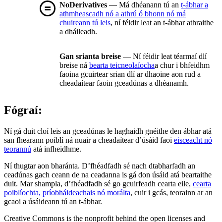
NoDerivatives
— Má dhéanann tú an
t-ábhar a
athmheascadh nó a athrú ó bhonn nó má
chuireann tú leis
, ní féidir leat an t-ábhar athraithe
a dháileadh.
Gan srianta breise
— Ní féidir leat téarmaí dlí
breise ná
bearta teicneolaíocha
a chur i bhfeidhm
faoina gcuirtear srian dlí ar dhaoine aon rud a
cheadaítear faoin gceadúnas a dhéanamh.
Fógraí:
Ní gá duit cloí leis an gceadúnas le haghaidh gnéithe den ábhar atá
san fhearann poiblí ná nuair a cheadaítear d’úsáid faoi
eisceacht nó
teorannú
atá infheidhme.
Ní thugtar aon bharánta. D’fhéadfadh sé nach dtabharfadh an
ceadúnas gach ceann de na ceadanna is gá don úsáid atá beartaithe
duit. Mar shampla, d’fhéadfadh sé go gcuirfeadh cearta eile,
cearta
poiblíochta, príobháideachais nó morálta
, cuir i gcás, teorainn ar an
gcaoi a úsáideann tú an t-ábhar.
Creative Commons is the nonprofit behind the open licenses and