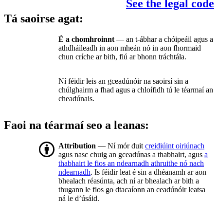
See the legal code
Tá saoirse agat:
É a chomhroinnt
— an t-ábhar a chóipeáil agus a
athdháileadh in aon mheán nó in aon fhormaid
chun críche ar bith, fiú ar bhonn tráchtála.
Ní féidir leis an gceadúnóir na saoirsí sin a
chúlghairm a fhad agus a chloífidh tú le téarmaí an
cheadúnais.
Faoi na téarmaí seo a leanas:
Attribution
— Ní mór duit
creidiúint oiriúnach
agus nasc chuig an gceadúnas a thabhairt, agus
a
thabhairt le fios an ndearnadh athruithe nó nach
ndearnadh
. Is féidir leat é sin a dhéanamh ar aon
bhealach réasúnta, ach ní ar bhealach ar bith a
thugann le fios go dtacaíonn an ceadúnóir leatsa
ná le d’úsáid.