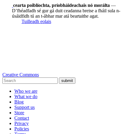
cearta poiblíochta, príobháideachais nó morálta
—
D’fhéadfadh sé gur gá duit ceadanna breise a fháil sula n-
úsáidfidh tú an t-ábhar mar atá beartaithe agat.
Tuilleadh eolais
Creative Commons
submit
Who we are
What we do
Blog
Support us
Store
Contact
Privacy
Policies