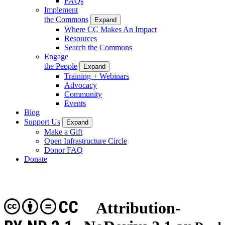
FAQs
Implement
the Commons
Expand
Where CC Makes An Impact
Resources
Search the Commons
Engage
the People
Expand
Training + Webinars
Advocacy
Community
Events
Blog
Support Us
Expand
Make a Gift
Open Infrastructure Circle
Donor FAQ
Donate
CC
Attribution-