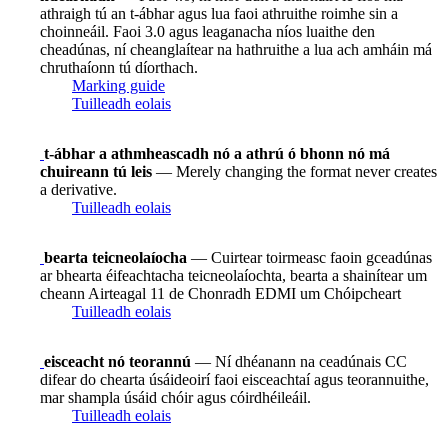
athraigh tú an t-ábhar agus lua faoi athruithe roimhe sin a
choinneáil. Faoi 3.0 agus leaganacha níos luaithe den
cheadúnas, ní cheanglaítear na hathruithe a lua ach amháin má
chruthaíonn tú díorthach.
Marking guide
Tuilleadh eolais
t-ábhar a athmheascadh nó a athrú ó bhonn nó má
chuireann tú leis
— Merely changing the format never creates
a derivative.
Tuilleadh eolais
bearta teicneolaíocha
— Cuirtear toirmeasc faoin gceadúnas
ar bhearta éifeachtacha teicneolaíochta, bearta a shainítear um
cheann Airteagal 11 de Chonradh EDMI um Chóipcheart
Tuilleadh eolais
eisceacht nó teorannú
— Ní dhéanann na ceadúnais CC
difear do chearta úsáideoirí faoi eisceachtaí agus teorannuithe,
mar shampla úsáid chóir agus cóirdhéileáil.
Tuilleadh eolais