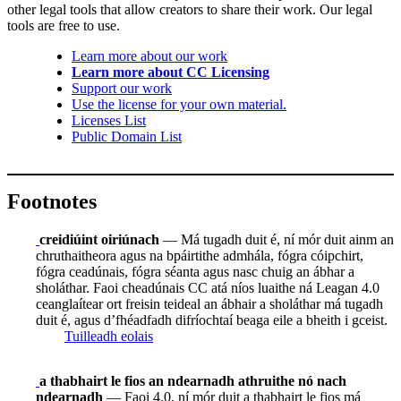
other legal tools that allow creators to share their work. Our legal
tools are free to use.
Learn more about our work
Learn more about CC Licensing
Support our work
Use the license for your own material.
Licenses List
Public Domain List
Footnotes
creidiúint oiriúnach
— Má tugadh duit é, ní mór duit ainm an
chruthaitheora agus na bpáirtithe admhála, fógra cóipchirt,
fógra ceadúnais, fógra séanta agus nasc chuig an ábhar a
sholáthar. Faoi cheadúnais CC atá níos luaithe ná Leagan 4.0
ceanglaítear ort freisin teideal an ábhair a sholáthar má tugadh
duit é, agus d’fhéadfadh difríochtaí beaga eile a bheith i gceist.
Tuilleadh eolais
a thabhairt le fios an ndearnadh athruithe nó nach
ndearnadh
— Faoi 4.0, ní mór duit a thabhairt le fios má