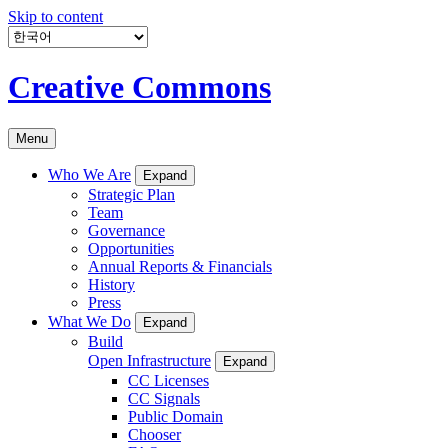
Skip to content
Creative Commons
Menu
Who We Are
Expand
Strategic Plan
Team
Governance
Opportunities
Annual Reports & Financials
History
Press
What We Do
Expand
Build
Open Infrastructure
Expand
CC Licenses
CC Signals
Public Domain
Chooser