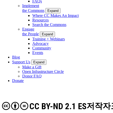
FAQs
Implement
the Commons
Expand
Where CC Makes An Impact
Resources
Search the Commons
Engage
the People
Expand
Training + Webinars
Advocacy
Community
Events
Blog
Support Us
Expand
Make a Gift
Open Infrastructure Circle
Donor FAQ
Donate
CC BY-ND 2.1 ES
저작자표