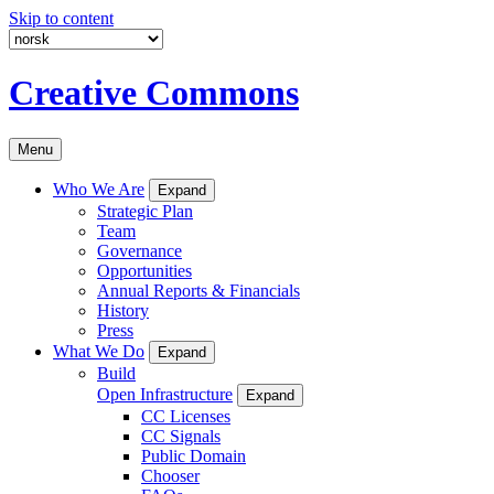
Skip to content
Creative Commons
Menu
Who We Are
Expand
Strategic Plan
Team
Governance
Opportunities
Annual Reports & Financials
History
Press
What We Do
Expand
Build
Open Infrastructure
Expand
CC Licenses
CC Signals
Public Domain
Chooser