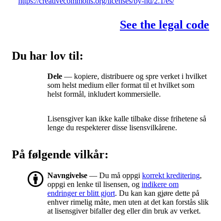
https://creativecommons.org/licenses/by-nd/2.1/es/
See the legal code
Du har lov til:
Dele
— kopiere, distribuere og spre verket i hvilket
som helst medium eller format til et hvilket som
helst formål, inkludert kommersielle.
Lisensgiver kan ikke kalle tilbake disse frihetene så
lenge du respekterer disse lisensvilkårene.
På følgende vilkår:
Navngivelse
— Du må oppgi
korrekt kreditering
,
oppgi en lenke til lisensen, og
indikere om
endringer er blitt gjort
. Du kan kan gjøre dette på
enhver rimelig måte, men uten at det kan forstås slik
at lisensgiver bifaller deg eller din bruk av verket.