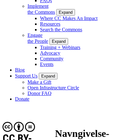
FAQs
Implement
the Commons
Expand
Where CC Makes An Impact
Resources
Search the Commons
Engage
the People
Expand
Training + Webinars
Advocacy
Community
Events
Blog
Support Us
Expand
Make a Gift
Open Infrastructure Circle
Donor FAQ
Donate
Navngivelse-
CC BY-