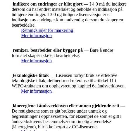
indikere om endringer er blitt gjort
— I 4.0 må du indikere
dersom du har endret materialet og beholde en indikasjon på
tidligere endringer. I 3.0 og tidligere lisensversjoner er
indikasjon av endringer kun nødvendig dersom du skaper en
bearbeidelse.
Retningslinjer for markering
Mer informasjon
remixer, bearbeider eller bygger på
— Bare å endre
formatet skaper ikke en bearbeidelse.
Mer informasjon
teknologiske tiltak
— Lisensen forbyr bruk av effektive
teknologiske tiltak, definert med referanse til artikkel 11 i
WIPO-traktaten om opphavsrett og kapittel 6a åndsverkloven.
Mer informasjon
lånereglene i åndsverkloven eller annen gjeldende rett
—
De rettighetene som er gitt brukere under unntak og
begrensninger i opphavsretten, for eksempel de som er gitt i
åndsverkslovens bestemmelser om rimelig anvendelse
(lånereglene), blir ikke berørt av CC-lisensene.