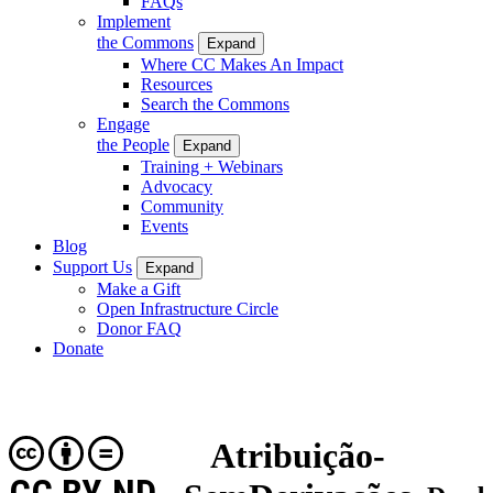
FAQs
Implement
the Commons
Expand
Where CC Makes An Impact
Resources
Search the Commons
Engage
the People
Expand
Training + Webinars
Advocacy
Community
Events
Blog
Support Us
Expand
Make a Gift
Open Infrastructure Circle
Donor FAQ
Donate
Atribuição-