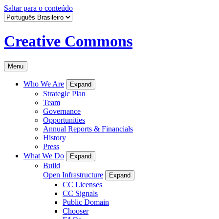
Saltar para o conteúdo
Creative Commons
Menu
Who We Are
Expand
Strategic Plan
Team
Governance
Opportunities
Annual Reports & Financials
History
Press
What We Do
Expand
Build
Open Infrastructure
Expand
CC Licenses
CC Signals
Public Domain
Chooser