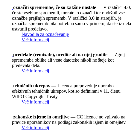
označiti spremembe, če so kakšne nastale
— V različici 4.0,
če ste vsebino spremenili, morate to označiti ter obdržati vse
označbe prejšnjih sprememb. V različici 3.0 in starejših, je
označba sprememb bila potrebna samo v primeru, da ste iz dela
ustvarili predelavo.
Navodila za označevanje
Več informacij
predelate (remixate), uredite ali na njej gradite
— Zgolj
sprememba oblike ali vrste datoteke nikoli ne šteje kot
predevala dela.
Več informacij
tehničnih ukrepov
— Licenca prepoveduje uporabo
efektivnih tehničnih ukrepov, kot so definirani v 11. členu
WIPO Copyright Treaty.
Več informacij
zakonske izjeme in omejitve
— CC licence ne vplivajo na
pravice uporabnikov na podlagi zakonskih izjem in omejitev.
Več informacij