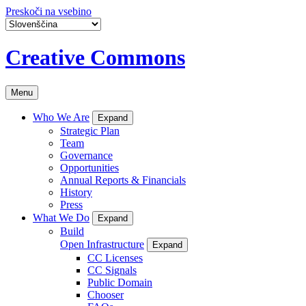
Preskoči na vsebino
Creative Commons
Menu
Who We Are
Expand
Strategic Plan
Team
Governance
Opportunities
Annual Reports & Financials
History
Press
What We Do
Expand
Build
Open Infrastructure
Expand
CC Licenses
CC Signals
Public Domain
Chooser