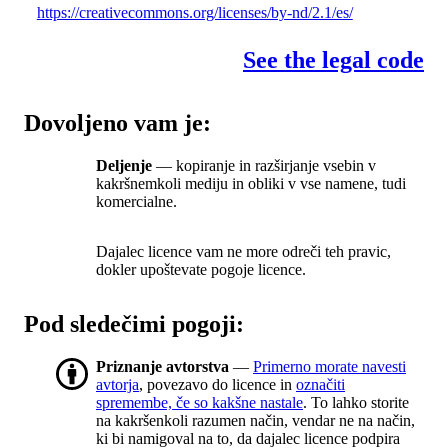
https://creativecommons.org/licenses/by-nd/2.1/es/
See the legal code
Dovoljeno vam je:
Deljenje
— kopiranje in razširjanje vsebin v
kakršnemkoli mediju in obliki v vse namene, tudi
komercialne.
Dajalec licence vam ne more odreči teh pravic,
dokler upoštevate pogoje licence.
Pod sledečimi pogoji:
Priznanje avtorstva
—
Primerno morate navesti
avtorja
, povezavo do licence in
označiti
spremembe, če so kakšne nastale
. To lahko storite
na kakršenkoli razumen način, vendar ne na način,
ki bi namigoval na to, da dajalec licence podpira