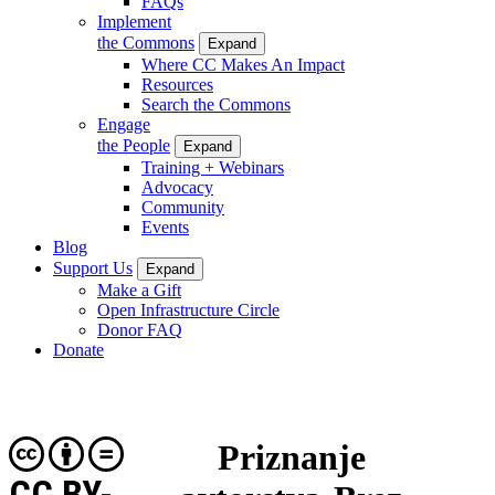
FAQs
Implement
the Commons
Expand
Where CC Makes An Impact
Resources
Search the Commons
Engage
the People
Expand
Training + Webinars
Advocacy
Community
Events
Blog
Support Us
Expand
Make a Gift
Open Infrastructure Circle
Donor FAQ
Donate
Priznanje
CC BY-