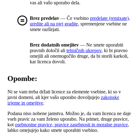
vas ali vašo uporabo dela.
Brez predelav
— Če vsebino
predelate (remixate),
uredite ali na njej gradite
, spremenjene vsebine ne
smete razširjati.
Brez dodatnih omejitev
— Ne smete uporabiti
pravnih določil ali
tehničnih ukrepov
, ki bi pravno
omejili ali onemogočilo druge, da bi storili karkoli,
kar licenca dovoli.
Opombe:
Ni se vam treba držati licence za elemente vsebine, ki so v
javni domeni, ali kjer vašo uporabo dovoljujejo
zakonske
izjeme in omejitve
.
Podana niso nobene jamstva. Možno je, da vam licenca ne daje
vseh pravic za vam želeno uporabo. Na primer, druge pravice,
kot
osebnostne pravice, pravice zasebnosti in moralne pravice
,
lahko omejujejo kako smete uporabiti vsebino.