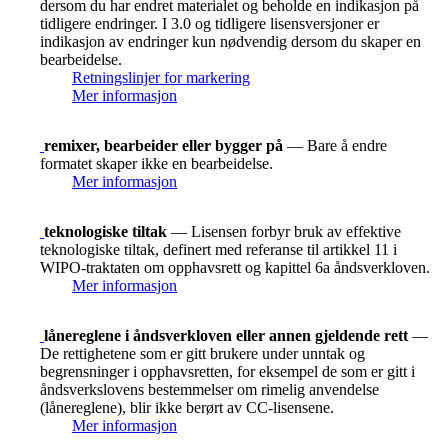
dersom du har endret materialet og beholde en indikasjon på
tidligere endringer. I 3.0 og tidligere lisensversjoner er
indikasjon av endringer kun nødvendig dersom du skaper en
bearbeidelse.
Retningslinjer for markering
Mer informasjon
remixer, bearbeider eller bygger på
— Bare å endre
formatet skaper ikke en bearbeidelse.
Mer informasjon
teknologiske tiltak
— Lisensen forbyr bruk av effektive
teknologiske tiltak, definert med referanse til artikkel 11 i
WIPO-traktaten om opphavsrett og kapittel 6a åndsverkloven.
Mer informasjon
lånereglene i åndsverkloven eller annen gjeldende rett
—
De rettighetene som er gitt brukere under unntak og
begrensninger i opphavsretten, for eksempel de som er gitt i
åndsverkslovens bestemmelser om rimelig anvendelse
(lånereglene), blir ikke berørt av CC-lisensene.
Mer informasjon