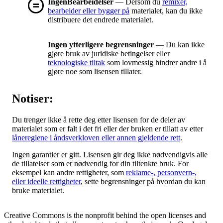
IngenBearbeidelser
— Dersom du
remixer,
bearbeider eller bygger på
materialet, kan du ikke
distribuere det endrede materialet.
Ingen ytterligere begrensninger
— Du kan ikke
gjøre bruk av juridiske betingelser eller
teknologiske tiltak
som lovmessig hindrer andre i å
gjøre noe som lisensen tillater.
Notiser:
Du trenger ikke å rette deg etter lisensen for de deler av
materialet som er falt i det fri eller der bruken er tillatt av etter
lånereglene i åndsverkloven eller annen gjeldende rett
.
Ingen garantier er gitt. Lisensen gir deg ikke nødvendigvis alle
de tillatelser som er nødvendig for din tiltenkte bruk. For
eksempel kan andre rettigheter, som
reklame-, personvern-,
eller ideelle rettigheter
, sette begrensninger på hvordan du kan
bruke materialet.
Creative Commons is the nonprofit behind the open licenses and