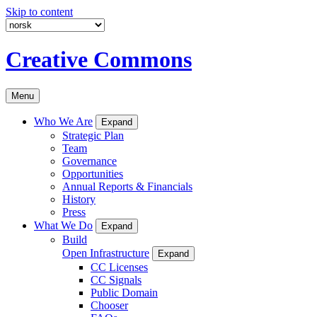
Skip to content
Creative Commons
Menu
Who We Are
Expand
Strategic Plan
Team
Governance
Opportunities
Annual Reports & Financials
History
Press
What We Do
Expand
Build
Open Infrastructure
Expand
CC Licenses
CC Signals
Public Domain
Chooser