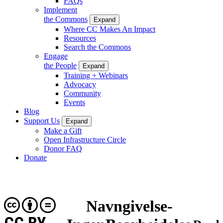
FAQs
Implement
the Commons
Expand
Where CC Makes An Impact
Resources
Search the Commons
Engage
the People
Expand
Training + Webinars
Advocacy
Community
Events
Blog
Support Us
Expand
Make a Gift
Open Infrastructure Circle
Donor FAQ
Donate
Navngivelse-