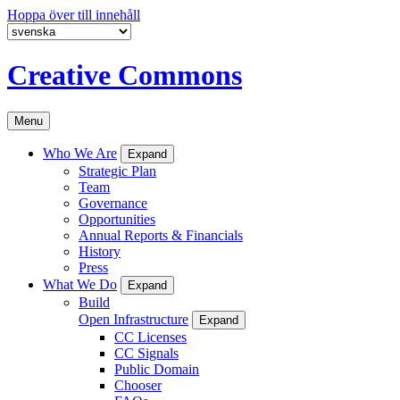
Hoppa över till innehåll
Creative Commons
Menu
Who We Are
Expand
Strategic Plan
Team
Governance
Opportunities
Annual Reports & Financials
History
Press
What We Do
Expand
Build
Open Infrastructure
Expand
CC Licenses
CC Signals
Public Domain
Chooser