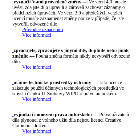
vyznačit Vámi provedené změny
— Ve verzi 4.0 musíte
uvést, zda jste dílo upravili a zároveň zachovat záznamy o
předchozích úpravách. Ve verzi 3.0 a předešlých verzích
licencí musíte zaznamenat změny pouze v případě, že jste
vytvořili odvozené dílo.
Průvodce označením
Více informací
zpracujete, zpracujete s jinými díly, doplníte nebo jinak
změníte
— Pouhá změna formátu nikdy nevytváří odvozené
dílo.
Více informací
účinné technické prostředky ochrany
— Tato licence
zakazuje použití účinných technologických prostředků ve
smyslu článku 11 Smlouvy WIPO o právu autorském.
Více informací
výjimku či omezení práva autorského
— Práva uživatelů
díla plynoucí z volného užití díla nejsou licencí Creative
Commons dotčena.
Více informací