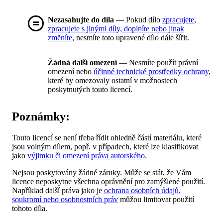
Nezasahujte do díla
— Pokud dílo
zpracujete,
zpracujete s jinými díly, doplníte nebo jinak
změníte
, nesmíte toto upravené dílo dále šířit.
Žádná další omezení
— Nesmíte použít právní
omezení nebo
účinné technické prostředky ochrany
,
které by omezovaly ostatní v možnostech
poskytnutých touto licencí.
Poznámky:
Touto licencí se není třeba řídit ohledně částí materiálu, které
jsou volným dílem, popř. v případech, které lze klasifikovat
jako
výjimku či omezení práva autorského
.
Nejsou poskytovány žádné záruky. Může se stát, že Vám
licence neposkytne všechna oprávnění pro zamýšlené použití.
Například další práva jako je
ochrana osobních údajů,
soukromí nebo osobnostních práv
můžou limitovat použití
tohoto díla.