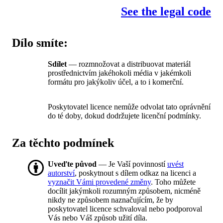
See the legal code
Dílo smíte:
Sdílet
— rozmnožovat a distribuovat materiál
prostřednictvím jakéhokoli média v jakémkoli
formátu pro jakýkoliv účel, a to i komerční.
Poskytovatel licence nemůže odvolat tato oprávnění
do té doby, dokud dodržujete licenční podmínky.
Za těchto podmínek
Uveďte původ
— Je Vaší povinností
uvést
autorství
, poskytnout s dílem odkaz na licenci a
vyznačit Vámi provedené změny
. Toho můžete
docílit jakýmkoli rozumným způsobem, nicméně
nikdy ne způsobem naznačujícím, že by
poskytovatel licence schvaloval nebo podporoval
Vás nebo Váš způsob užití díla.