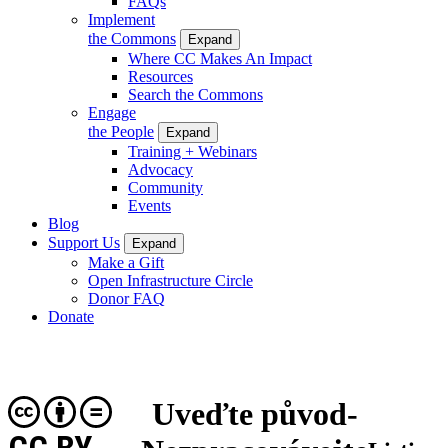
FAQs
Implement
the Commons
Expand
Where CC Makes An Impact
Resources
Search the Commons
Engage
the People
Expand
Training + Webinars
Advocacy
Community
Events
Blog
Support Us
Expand
Make a Gift
Open Infrastructure Circle
Donor FAQ
Donate
Uveďte původ-