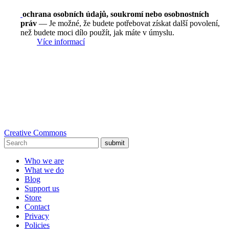
ochrana osobních údajů, soukromí nebo osobnostních
práv
— Je možné, že budete potřebovat získat další povolení,
než budete moci dílo použít, jak máte v úmyslu.
Více informací
Creative Commons
submit
Who we are
What we do
Blog
Support us
Store
Contact
Privacy
Policies