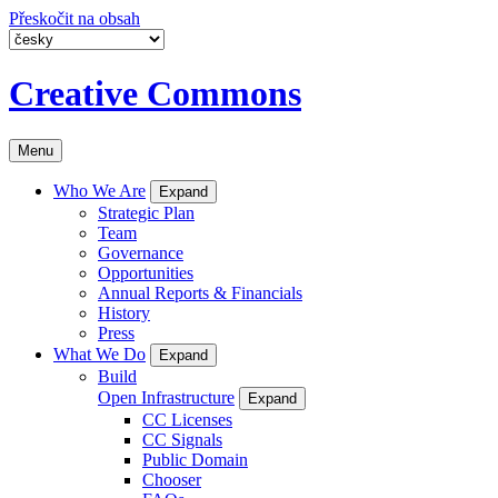
Přeskočit na obsah
Creative Commons
Menu
Who We Are
Expand
Strategic Plan
Team
Governance
Opportunities
Annual Reports & Financials
History
Press
What We Do
Expand
Build
Open Infrastructure
Expand
CC Licenses
CC Signals
Public Domain
Chooser