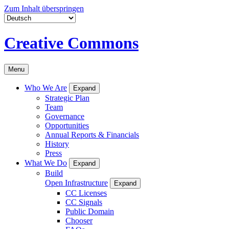
Zum Inhalt überspringen
Creative Commons
Menu
Who We Are
Expand
Strategic Plan
Team
Governance
Opportunities
Annual Reports & Financials
History
Press
What We Do
Expand
Build
Open Infrastructure
Expand
CC Licenses
CC Signals
Public Domain
Chooser