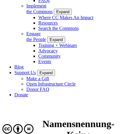
FAQs
Implement
the Commons
Expand
Where CC Makes An Impact
Resources
Search the Commons
Engage
the People
Expand
Training + Webinars
Advocacy
Community
Events
Blog
Support Us
Expand
Make a Gift
Open Infrastructure Circle
Donor FAQ
Donate
Namensnennung-