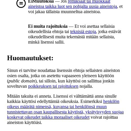
EiMuutoksia
— Jos
remiksaat tai muokkaat
aineistoa taikka luot sen pohjalta uusia aineistoja
, et
voi jakaa tällaista muunneltua aineistoa.
Ei muita rajoituksia
— Et voi asettaa sellaisia
oikeudellisia ehtoja tai
teknisiä estoja
, jotka estävät
oikeudellisesti muita tekemästä mitään sellaista,
minkä lisenssi sallii.
Huomautukset:
Sinun ei tarvitse noudattaa lisenssin ehtoja sellaisten aineiston
osien osalta, jotka on asetettu vapaaseen yleiseen käyttöön
(
public domain
), tai silloin, kun käyttösi on sallittua jonkin
soveltuvan
poikkeuksen tai rajoituksen
nojalla.
Mitään takuita ei anneta. Lisenssi ei välttämättä anna sinulle
kaikkia käyttösi edellyttämiä oikeuksia. Esimerkiksi
henkilön
oikeus määrätä nimensä, kuvansa tai henkilönsä muun
tunnistettavan osan kaupallisesta käytöstä, yksityisyyden suojaa
koskevat oikeudet taikka moraaliset oikeudet
voivat rajoittaa
aineiston käyttöäsi.