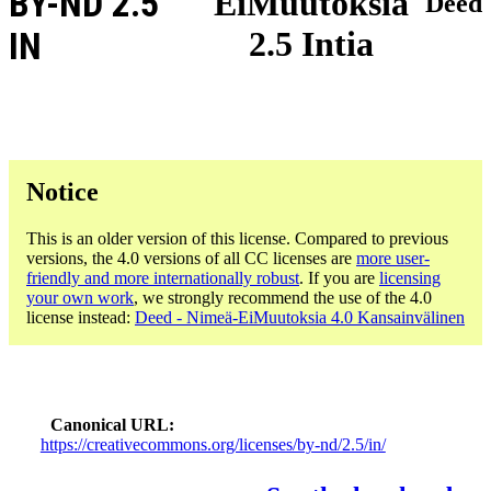
BY-ND 2.5
EiMuutoksia
Deed
2.5 Intia
IN
Notice
This is an older version of this license. Compared to previous
versions, the 4.0 versions of all CC licenses are
more user-
friendly and more internationally robust
. If you are
licensing
your own work
, we strongly recommend the use of the 4.0
license instead:
Deed - Nimeä-EiMuutoksia 4.0 Kansainvälinen
Canonical URL
https://creativecommons.org/licenses/by-nd/2.5/in/