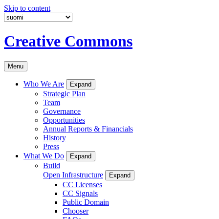
Skip to content
Creative Commons
Menu
Who We Are
Expand
Strategic Plan
Team
Governance
Opportunities
Annual Reports & Financials
History
Press
What We Do
Expand
Build
Open Infrastructure
Expand
CC Licenses
CC Signals
Public Domain
Chooser