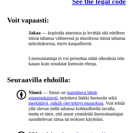
See the legal code
Voit vapaasti:
Jakaa
— kopioida aineistoa ja levittää sitä edelleen
missä tahansa välineessä ja muodossa missä tahansa
tarkoituksessa, myös kaupallisesti.
Lisenssinantaja ei voi peruuttaa näitä oikeuksia niin
kauan kuin noudatat lisenssin ehtoja.
Seuraavilla ehdoilla:
Nimeä
— Sinun on
mainittava lähde
asianmukaisesti
, tarjottava linkki lisenssiin sekä
merkittävä, mikäli olet tehnyt muutoksia
. Voit tehdä
yllä olevan millä tahansa kohtuullisella tavalla,
mutta et siten, että annat ymmärtää lisenssinantajan
suosittelevan sinua tai teoksen käyttöäsi.