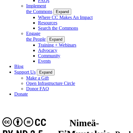
FAQs
Implement
the Commons
Expand
Where CC Makes An Impact
Resources
Search the Commons
Engage
the People
Expand
Training + Webinars
Advocacy
Community
Events
Blog
Support Us
Expand
Make a Gift
Open Infrastructure Circle
Donor FAQ
Donate
CC
Nimeä-