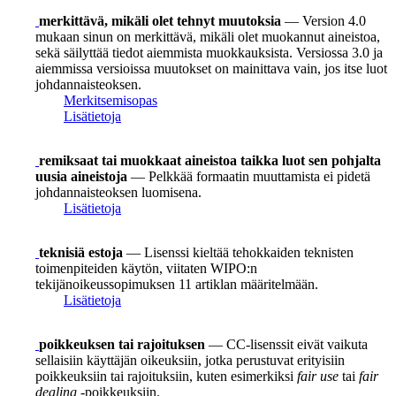
merkittävä, mikäli olet tehnyt muutoksia
— Version 4.0
mukaan sinun on merkittävä, mikäli olet muokannut aineistoa,
sekä säilyttää tiedot aiemmista muokkauksista. Versiossa 3.0 ja
aiemmissa versioissa muutokset on mainittava vain, jos itse luot
johdannaisteoksen.
Merkitsemisopas
Lisätietoja
remiksaat tai muokkaat aineistoa taikka luot sen pohjalta
uusia aineistoja
— Pelkkää formaatin muuttamista ei pidetä
johdannaisteoksen luomisena.
Lisätietoja
teknisiä estoja
— Lisenssi kieltää tehokkaiden teknisten
toimenpiteiden käytön, viitaten WIPO:n
tekijänoikeussopimuksen 11 artiklan määritelmään.
Lisätietoja
poikkeuksen tai rajoituksen
— CC-lisenssit eivät vaikuta
sellaisiin käyttäjän oikeuksiin, jotka perustuvat erityisiin
poikkeuksiin tai rajoituksiin, kuten esimerkiksi
fair use
tai
fair
dealing
-poikkeuksiin.