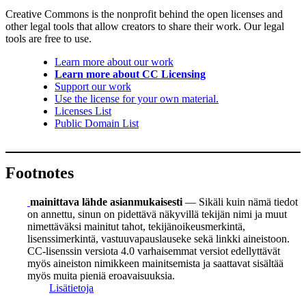
Creative Commons is the nonprofit behind the open licenses and
other legal tools that allow creators to share their work. Our legal
tools are free to use.
Learn more about our work
Learn more about CC Licensing
Support our work
Use the license for your own material.
Licenses List
Public Domain List
Footnotes
mainittava lähde asianmukaisesti
— Sikäli kuin nämä tiedot
on annettu, sinun on pidettävä näkyvillä tekijän nimi ja muut
nimettäväksi mainitut tahot, tekijänoikeusmerkintä,
lisenssimerkintä, vastuuvapauslauseke sekä linkki aineistoon.
CC-lisenssin versiota 4.0 varhaisemmat versiot edellyttävät
myös aineiston nimikkeen mainitsemista ja saattavat sisältää
myös muita pieniä eroavaisuuksia.
Lisätietoja