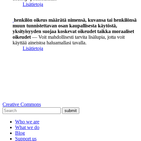
Lisätietoja
henkilön oikeus määrätä nimensä, kuvansa tai henkilönsä
muun tunnistettavan osan kaupallisesta käytöstä,
yksityisyyden suojaa koskevat oikeudet taikka moraaliset
oikeudet
— Voit mahdollisesti tarvita lisälupia, jotta voit
käyttää aineistoa haluamallasi tavalla.
Lisätietoja
Creative Commons
submit
Who we are
What we do
Blog
Support us