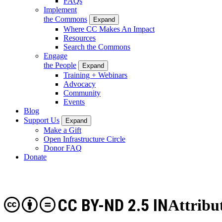
FAQs
Implement
the Commons
Expand
Where CC Makes An Impact
Resources
Search the Commons
Engage
the People
Expand
Training + Webinars
Advocacy
Community
Events
Blog
Support Us
Expand
Make a Gift
Open Infrastructure Circle
Donor FAQ
Donate
CC BY-ND 2.5 IN
Attribu