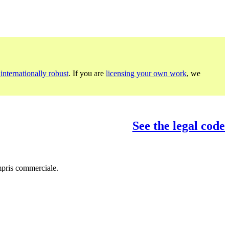
internationally robust
. If you are
licensing your own work
, we
See the legal code
mpris commerciale.