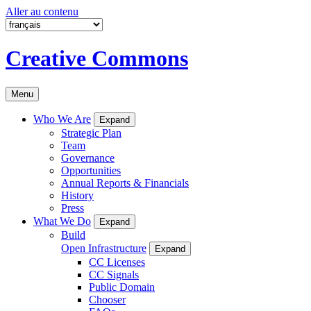
Aller au contenu
Creative Commons
Menu
Who We Are
Expand
Strategic Plan
Team
Governance
Opportunities
Annual Reports & Financials
History
Press
What We Do
Expand
Build
Open Infrastructure
Expand
CC Licenses
CC Signals
Public Domain
Chooser