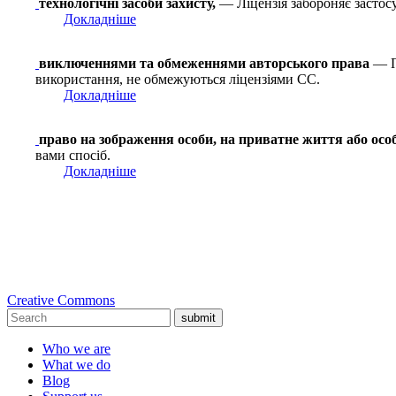
технологічні засоби захисту,
— Ліцензія забороняє застосу
Докладніше
виключеннями та обмеженнями авторського права
— Пр
використання, не обмежуються ліцензіями СС.
Докладніше
право на зображення особи, на приватне життя або осо
вами спосіб.
Докладніше
Creative Commons
submit
Who we are
What we do
Blog