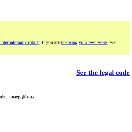
internationally robust
. If you are
licensing your own work
, we
See the legal code
віть комерційних.