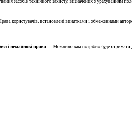
вання засобів технічного захисту, визначених з урахуванням по
ава користувачів, встановлені винятками і обмеженнями авторськ
бисті немайнові права
— Можливо вам потрібно буде отримати д