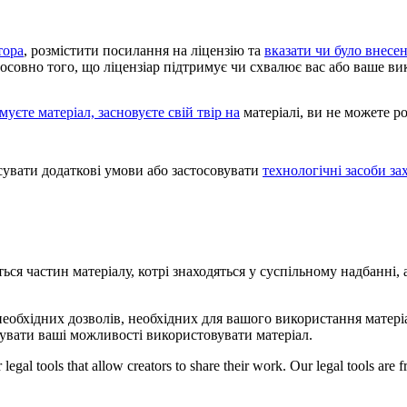
тора
, розмістити посилання на ліцензію та
вказати чи було внесен
тосовно того, що ліцензіар підтримує чи схвалює вас або ваше ви
уєте матеріал, засновуєте свій твір на
матеріалі, ви не можете 
увати додаткові умови або застосовувати
технологічні засоби за
ться частин матеріалу, котрі знаходяться у суспільному надбанні
необхідних дозволів, необхідних для вашого використання матеріа
вати ваші можливості використовувати матеріал.
gal tools that allow creators to share their work. Our legal tools are fr