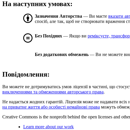
На наступних умовах:
Зазначення Авторства
— Ви маєте
вказати ав
спосіб, але так, щоб не створювати враження с
Без Похідних
— Якщо ви
реміксуєте, трансформ
Без додаткових обмежень
— Ви не можете вис
Повідомлення:
Ви можете не дотримуватись умов ліцензії в частині, що стосує
виключеннями та обмеженнями авторського права
.
Не надається жодних гарантій. Ліцензія може не надавати всіх 
на приватне життя або особисті немайнові права
можуть обмежу
Creative Commons is the nonprofit behind the open licenses and other le
Learn more about our work