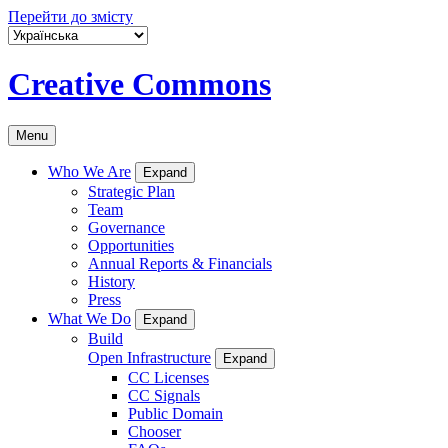
Перейти до змісту
Creative Commons
Menu
Who We Are
Expand
Strategic Plan
Team
Governance
Opportunities
Annual Reports & Financials
History
Press
What We Do
Expand
Build
Open Infrastructure
Expand
CC Licenses
CC Signals
Public Domain
Chooser