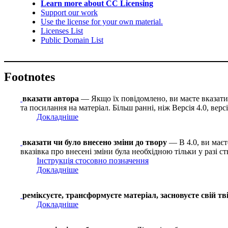
Learn more about CC Licensing
Support our work
Use the license for your own material.
Licenses List
Public Domain List
Footnotes
вказати автора
— Якщо їх повідомлено, ви маєте вказати і
та посилання на матеріал. Більш ранні, ніж Версія 4.0, вер
Докладніше
вказати чи було внесено зміни до твору
— В 4.0, ви маєте
вказівка про внесені зміни була необхідною тільки у разі с
Інструкція стосовно позначення
Докладніше
реміксуєте, трансформуєте матеріал, засновуєте свій тв
Докладніше