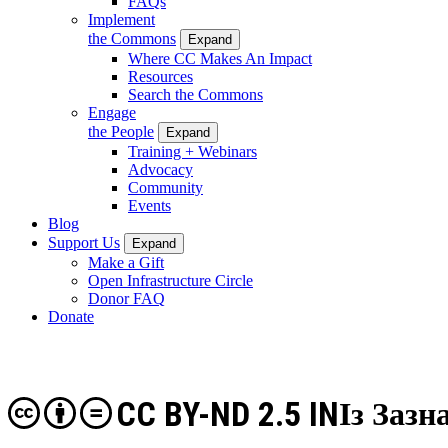
FAQs
Implement
the Commons
Expand
Where CC Makes An Impact
Resources
Search the Commons
Engage
the People
Expand
Training + Webinars
Advocacy
Community
Events
Blog
Support Us
Expand
Make a Gift
Open Infrastructure Circle
Donor FAQ
Donate
CC BY-ND 2.5 IN
Із Зазн