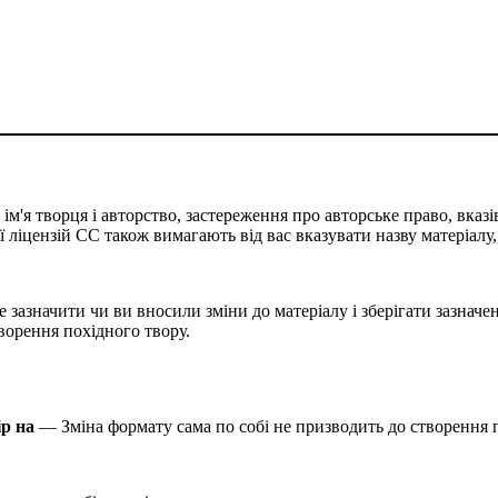
м'я творця і авторство, застереження про авторське право, вказів
сії ліцензій CC також вимагають від вас вказувати назву матеріалу
 зазначити чи ви вносили зміни до матеріалу і зберігати зазначен
творення похідного твору.
ір на
— Зміна формату сама по собі не призводить до створення п