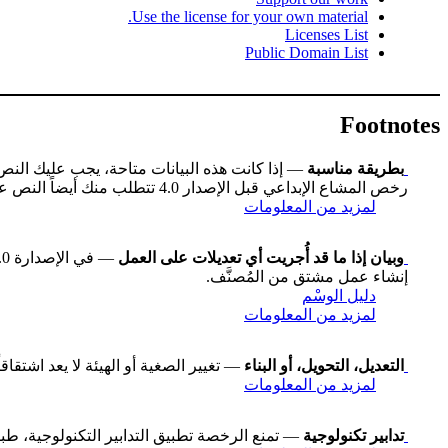
Use the license for your own material.
Licenses List
Public Domain List
Footnotes
بطريقة مناسبة
— إذا كانت هذه البيانات متاحة، يجب عليك الن
رخص المشاع الإبداعي قبل الإصدار 4.0 تتطلب منك أيضاً النص على عنوان العمل إن كان متاحاً، وقد تكون هناك اختلافات طفيفة أخرى.
لمزيد من المعلومات
وبيان إذا ما قد أُجريت أي تعديلات على العمل
إنشاء عمل مشتق من المُصنَّف.
دليل الوسْم
لمزيد من المعلومات
التعديل، التحويل، أو البناء
— تغيير الصغية أو الهيئة لا يعد اشتقاقاً
لمزيد من المعلومات
تدابير تكنولوجية
— تمنع الرخصة تطبيق التدابير التكنولوجية، طبقاً للبند رقم 11 في معاهدة WIPO لح