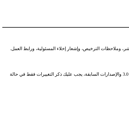
ر، وملاحظات الترخيص، وإشعار إخلاء المسئولية، ورابط العمل.
— في الإصدارة 4.0، يجب عليك ذكر وتوضيح أي تغيير أجريته على المُصنَّف. في الإصدارة 3.0 والإصدارات السابقة، يجب عليك ذكر التغييرات فقط في حالة