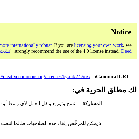
Notice
more internationally robust
. If you are
licensing your own work
, we
Deed - نَسْبُ الـمُصنَّف، مَنْع الاشتقاق 4.0 دولي
strongly recommend the use of the 4.0 license instead:
s://creativecommons.org/licenses/by-nd/2.5/mx/
Canonical URL
لك مطلق الحرية في:
المشاركة
— نسخ وتوزيع ونقل العمل لأي وسط أو شك
لا يمكن للمرخِّص إلغاء هذه الصلاحيات طالما اتبع