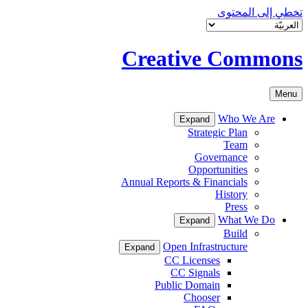
تخطي إلى المحتوى
Creative Commons
Menu
Who We Are
Expand
Strategic Plan
Team
Governance
Opportunities
Annual Reports & Financials
History
Press
What We Do
Expand
Build
Open Infrastructure
Expand
CC Licenses
CC Signals
Public Domain
Chooser