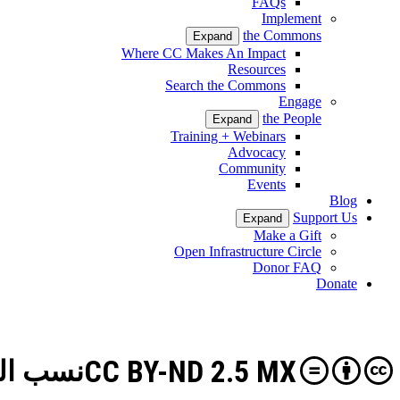
FAQs
Implement
the Commons
Expand
Where CC Makes An Impact
Resources
Search the Commons
Engage
the People
Expand
Training + Webinars
Advocacy
Community
Events
Blog
Support Us
Expand
Make a Gift
Open Infrastructure Circle
Donor FAQ
Donate
CC BY-ND 2.5 MX
نسب المصن