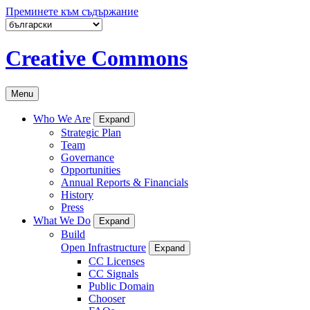
Преминете към съдържание
Creative Commons
Menu
Who We Are
Expand
Strategic Plan
Team
Governance
Opportunities
Annual Reports & Financials
History
Press
What We Do
Expand
Build
Open Infrastructure
Expand
CC Licenses
CC Signals
Public Domain
Chooser