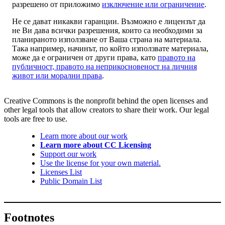
разрешено от приложимо
изключение или ограничение
.
Не се дават никакви гаранции. Възможно е лицензът да
не Ви дава всички разрешения, които са необходими за
планираното използване от Ваша страна на материала.
Така например, начинът, по който използвате материала,
може да е ограничен от други права, като
правото на
публичност, правото на неприкосновеност на личния
живот или морални права
.
Creative Commons is the nonprofit behind the open licenses and
other legal tools that allow creators to share their work. Our legal
tools are free to use.
Learn more about our work
Learn more about CC Licensing
Support our work
Use the license for your own material.
Licenses List
Public Domain List
Footnotes