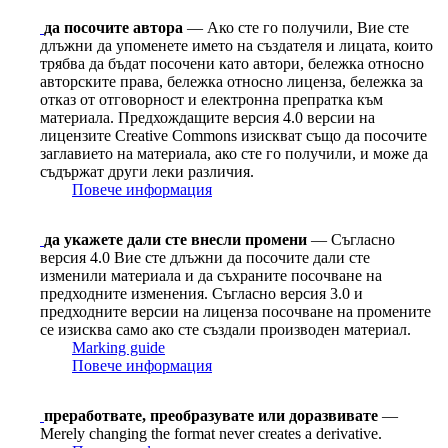
да посочите автора
— Ако сте го получили, Вие сте
длъжни да упоменете името на създателя и лицата, които
трябва да бъдат посочени като автори, бележка относно
авторските права, бележка относно лиценза, бележка за
отказ от отговорност и електронна препратка към
материала. Предхождащите версия 4.0 версии на
лицензите Сreative Сommons изискват също да посочите
заглавието на материала, ако сте го получили, и може да
съдържат други леки различия.
Повече информация
да укажете дали сте внесли промени
— Съгласно
версия 4.0 Вие сте длъжни да посочите дали сте
изменили материала и да съхраните посочване на
предходните изменения. Съгласно версия 3.0 и
предходните версии на лиценза посочване на промените
се изисква само ако сте създали производен материал.
Marking guide
Повече информация
преработвате, преобразувате или доразвивате
—
Merely changing the format never creates a derivative.