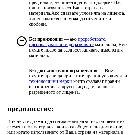
предполага, че лицензодателят одобрява Вас
или използването от Ваша страна на
материала.Ако спазвате условията на лиценза,
лицензодателят не може да отмени тези
свободи.
Без производни
— ако
преработвате,
преобразувате или доразвивате
материала, Вие
нямате право да разпространявате изменения
материал.
Без допълнителни ограничения
— Вие
нямате право да прилагате правни условия или
технологични мерки
които създават правни
ограничения за други лица да извършват
разрешеното от лиценза.
предизвестие:
Вие не сте длъжни да спазвате лиценза по отношение на
елементи от материала, които са обществено достояние,
или когато използването от Ваша страна на материала е