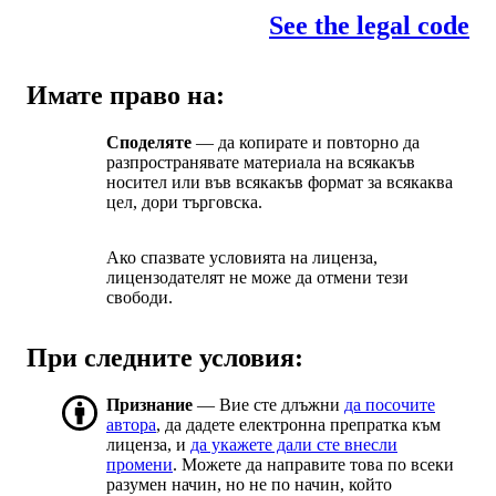
See the legal code
Имате право на:
Споделяте
— да копирате и повторно да
разпространявате материала на всякакъв
носител или във всякакъв формат за всякаква
цел, дори търговска.
Ако спазвате условията на лиценза,
лицензодателят не може да отмени тези
свободи.
При следните условия:
Признание
— Вие сте длъжни
да посочите
автора
, да дадете електронна препратка към
лиценза, и
да укажете дали сте внесли
промени
. Можете да направите това по всеки
разумен начин, но не по начин, който