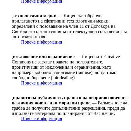
Повече информация
технологични мерки
— Лицензът забранява
прилагането на ефективни технологични мерки,
определени с позоваване на член 11 от Договорa на
Световната организация за интелектуална собственост за
авторското право.
Повече информация
изключение или ограничение
— Лицензите Creative
Commons не засягат правата на ползвателите,
произтичащи от изключения и ограничения, като
например свободно използване (fair use), допустимо
свободно боравене (fair dealing).
Повече информация
правото на публичност, правото на неприкосновеност
на личния живот или морални права
— Възможно е да
трябва да получите допълнителни разрешения, преди да
използвате материала по планирания от Вас начин.
Повече информация