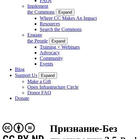
FAQs
Implement
the Commons
Expand
Where CC Makes An Impact
Resources
Search the Commons
Engage
the People
Expand
Training + Webinars
Advocacy
Community
Events
Blog
Support Us
Expand
Make a Gift
Open Infrastructure Circle
Donor FAQ
Donate
Признание-Без