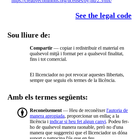
https://creativecommons.org/licenses/by-nd/2.5/mx/
See the legal code
Sou lliure de:
Compartir
— copiar i redistribuir el material en
qualsevol mitjà i format per a qualsevol finalitat,
fins i tot comercial.
El llicenciador no pot revocar aquestes llibertats,
sempre que seguiu els termes de la llicència.
Amb els termes següents:
Reconeixement
— Heu de reconèixer
l'autoria de
manera apropiada
, proporcionar un enllaç a la
llicència i
indicar si heu fet algun canvi
. Podeu fer-
ho de qualsevol manera raonable, però no d'una
manera que suggereixi que el llicenciador us dóna
suport o patrocina l'ús que en feu.