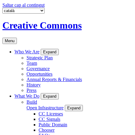
Saltar cap al contingut
Creative Commons
Menu
Who We Are
Expand
Strategic Plan
Team
Governance
Opportunities
Annual Reports & Financials
History
Press
What We Do
Expand
Build
Open Infrastructure
Expand
CC Licenses
CC Signals
Public Domain
Chooser