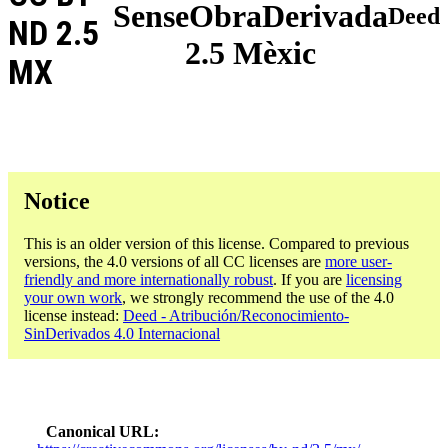
SenseObraDerivada
Deed
ND 2.5
2.5 Mèxic
MX
Notice
This is an older version of this license. Compared to previous
versions, the 4.0 versions of all CC licenses are
more user-
friendly and more internationally robust
. If you are
licensing
your own work
, we strongly recommend the use of the 4.0
license instead:
Deed - Atribución/Reconocimiento-
SinDerivados 4.0 Internacional
Canonical URL