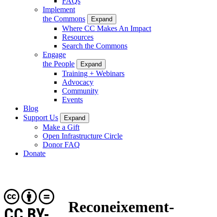
FAQs
Implement
the Commons
Expand
Where CC Makes An Impact
Resources
Search the Commons
Engage
the People
Expand
Training + Webinars
Advocacy
Community
Events
Blog
Support Us
Expand
Make a Gift
Open Infrastructure Circle
Donor FAQ
Donate
Reconeixement-
CC BY-