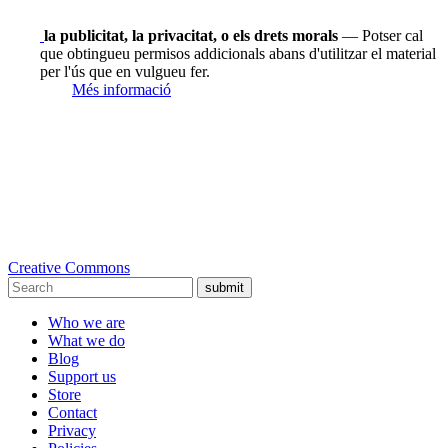
la publicitat, la privacitat, o els drets morals
— Potser cal
que obtingueu permisos addicionals abans d'utilitzar el material
per l'ús que en vulgueu fer.
Més informació
Creative Commons
submit
Who we are
What we do
Blog
Support us
Store
Contact
Privacy