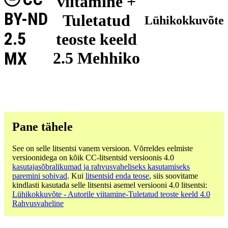
viitamine +
BY-ND
Tuletatud
Lühikokkuvõte
2.5
teoste keeld
MX
2.5 Mehhiko
Pane tähele
See on selle litsentsi vanem versioon. Võrreldes eelmiste
versioonidega on kõik CC-litsentsid versioonis 4.0
kasutajasõbralikumad ja rahvusvaheliseks kasutamiseks
paremini sobivad
. Kui
litsentsid enda teose
, siis soovitame
kindlasti kasutada selle litsentsi asemel versiooni 4.0 litsentsi:
Lühikokkuvõte - Autorile viitamine-Tuletatud teoste keeld 4.0
Rahvusvaheline