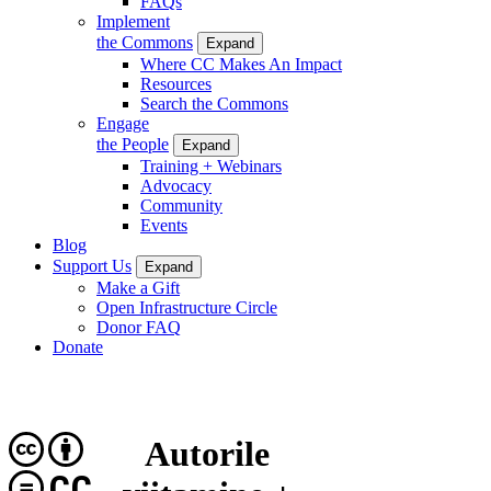
FAQs
Implement
the Commons
Expand
Where CC Makes An Impact
Resources
Search the Commons
Engage
the People
Expand
Training + Webinars
Advocacy
Community
Events
Blog
Support Us
Expand
Make a Gift
Open Infrastructure Circle
Donor FAQ
Donate
Autorile
CC