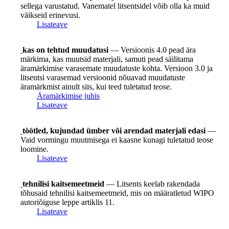
sellega varustatud. Vanematel litsentsidel võib olla ka muid
väikseid erinevusi.
Lisateave
kas on tehtud muudatusi
— Versioonis 4.0 pead ära
märkima, kas muutsid materjali, samuti pead säilitama
äramärkimise varasemate muudatuste kohta. Versioon 3.0 ja
litsentsi varasemad versioonid nõuavad muudatuste
äramärkmist ainult siis, kui teed tuletatud teose.
Äramärkimise juhis
Lisateave
töötled, kujundad ümber või arendad materjali edasi
—
Vaid vormingu muutmisega ei kaasne kunagi tuletatud teose
loomine.
Lisateave
tehnilisi kaitsemeetmeid
— Litsents keelab rakendada
tõhusaid tehnilisi kaitsemeetmeid, mis on määratletud WIPO
autoriõiguse leppe artiklis 11.
Lisateave