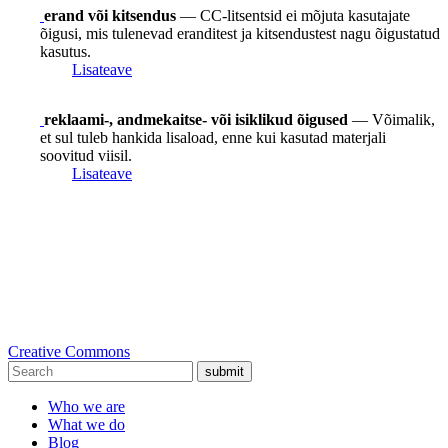
erand või kitsendus
— CC-litsentsid ei mõjuta kasutajate
õigusi, mis tulenevad eranditest ja kitsendustest nagu õigustatud
kasutus.
Lisateave
reklaami-, andmekaitse- või isiklikud õigused
— Võimalik,
et sul tuleb hankida lisaload, enne kui kasutad materjali
soovitud viisil.
Lisateave
Creative Commons
submit
Who we are
What we do
Blog