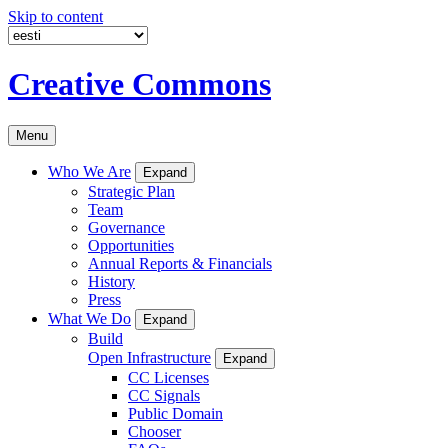
Skip to content
Creative Commons
Menu
Who We Are
Expand
Strategic Plan
Team
Governance
Opportunities
Annual Reports & Financials
History
Press
What We Do
Expand
Build
Open Infrastructure
Expand
CC Licenses
CC Signals
Public Domain
Chooser