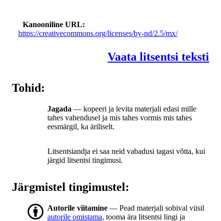
Kanooniline URL
https://creativecommons.org/licenses/by-nd/2.5/mx/
Vaata litsentsi teksti
Tohid:
Jagada
— kopeeri ja levita materjali edasi mille
tahes vahendusel ja mis tahes vormis mis tahes
eesmärgil, ka äriliselt.
Litsentsiandja ei saa neid vabadusi tagasi võtta, kui
järgid litsentsi tingimusi.
Järgmistel tingimustel:
Autorile viitamine
— Pead materjali sobival viisil
autorile omistama
, tooma ära litsentsi lingi ja