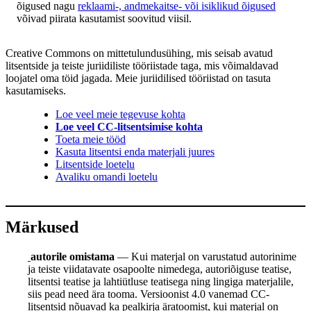
õigused nagu
reklaami-, andmekaitse- või isiklikud õigused
võivad piirata kasutamist soovitud viisil.
Creative Commons on mittetulundusühing, mis seisab avatud
litsentside ja teiste juriidiliste tööriistade taga, mis võimaldavad
loojatel oma töid jagada. Meie juriidilised tööriistad on tasuta
kasutamiseks.
Loe veel meie tegevuse kohta
Loe veel CC-litsentsimise kohta
Toeta meie tööd
Kasuta litsentsi enda materjali juures
Litsentside loetelu
Avaliku omandi loetelu
Märkused
autorile omistama
— Kui materjal on varustatud autorinime
ja teiste viidatavate osapoolte nimedega, autoriõiguse teatise,
litsentsi teatise ja lahtiütluse teatisega ning lingiga materjalile,
siis pead need ära tooma. Versioonist 4.0 vanemad CC-
litsentsid nõuavad ka pealkirja äratoomist, kui materjal on