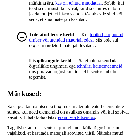
märkima ära,
kas on tehtud muudatusi
. Sobib, kui
teed seda mõistlikul viisil, kuid seejuures ei tohi
jääda muljet, et litsentsiandja tõstab esile sind või
seda, et sina materjali kasutad.
Tuletatud teoste keeld
— Kui
töötled, kujundad
ümber või arendad materjali edasi
, siis pole sul
õigust muudetud materjali levitada.
Lisapiirangute keeld
— Sa ei tohi rakendada
õiguslikke tingimusi ega
tehnilisi kaitsemeetmeid
,
mis piiravad õiguslikult teistel litsentsis lubatu
tegemist.
Märkused:
Sa ei pea täitma litsentsi tingimusi materjali teatud elementide
suhtes, kui need elemendid on avalikus omandis või kui sobivat
kasutust lubab kohaldatav
erand või kitsendus
.
Tagatisi ei anta. Litsents ei pruugi anda kõiki õigusi, mis on
vajalikud, et kasutada materjali soovitud viisil. Näiteks muud