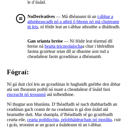
le d’úsáid.
NoDerivatives
— Má dhéanann tú an
t-ábhar a
athmheascadh nó a athrú ó bhonn nó má chuireann
tú leis
, ní féidir leat an t-ábhar athraithe a dháileadh.
Gan srianta breise
— Ní féidir leat téarmaí dlí
breise ná
bearta teicneolaíocha
a chur i bhfeidhm
faoina gcuirtear srian dlí ar dhaoine aon rud a
cheadaítear faoin gceadúnas a dhéanamh.
Fógraí:
Ní gá duit cloí leis an gceadúnas le haghaidh gnéithe den ábhar
atá san fhearann poiblí ná nuair a cheadaítear d’úsáid faoi
eisceacht nó teorannú
atá infheidhme.
Ní thugtar aon bharánta. D’fhéadfadh sé nach dtabharfadh an
ceadúnas gach ceann de na ceadanna is gá don úsáid atá
beartaithe duit. Mar shampla, d’fhéadfadh sé go gcuirfeadh
cearta eile,
cearta poiblíochta, príobháideachais nó morálta
, cuir
i gcás, teorainn ar an gcaoi a úsáideann tú an t-ábhar.