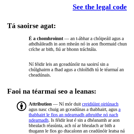
See the legal code
Tá saoirse agat:
É a chomhroinnt
— an t-ábhar a chóipeáil agus a
athdháileadh in aon mheán nó in aon fhormaid chun
críche ar bith, fiú ar bhonn tráchtála.
Ní féidir leis an gceadúnóir na saoirsí sin a
chúlghairm a fhad agus a chloífidh tú le téarmaí an
cheadúnais.
Faoi na téarmaí seo a leanas:
Attribution
— Ní mór duit
creidiúint oiriúnach
agus nasc chuig an gceadúnas a thabhairt, agus
a
thabhairt le fios an ndearnadh athruithe nó nach
ndearnadh
. Is féidir leat é sin a dhéanamh ar aon
bhealach réasúnta, ach ní ar bhealach ar bith a
thugann le fios go dtacaíonn an ceadúnóir leatsa ná