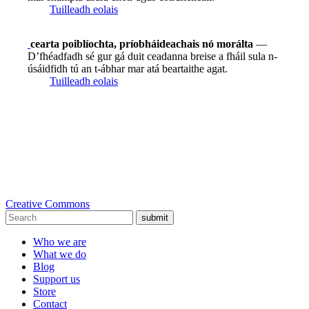
Tuilleadh eolais
cearta poiblíochta, príobháideachais nó morálta
—
D’fhéadfadh sé gur gá duit ceadanna breise a fháil sula n-
úsáidfidh tú an t-ábhar mar atá beartaithe agat.
Tuilleadh eolais
Creative Commons
submit
Who we are
What we do
Blog
Support us
Store
Contact