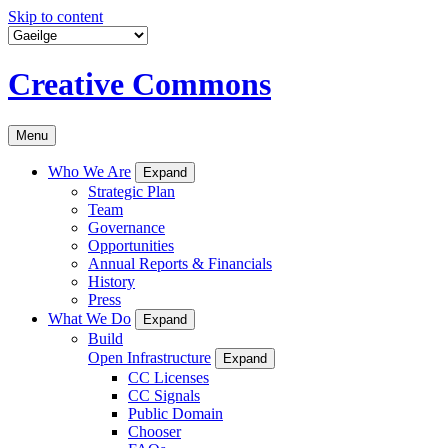
Skip to content
Creative Commons
Menu
Who We Are
Expand
Strategic Plan
Team
Governance
Opportunities
Annual Reports & Financials
History
Press
What We Do
Expand
Build
Open Infrastructure
Expand
CC Licenses
CC Signals
Public Domain
Chooser