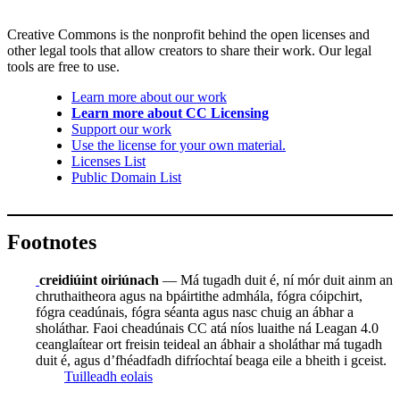
Creative Commons is the nonprofit behind the open licenses and
other legal tools that allow creators to share their work. Our legal
tools are free to use.
Learn more about our work
Learn more about CC Licensing
Support our work
Use the license for your own material.
Licenses List
Public Domain List
Footnotes
creidiúint oiriúnach
— Má tugadh duit é, ní mór duit ainm an
chruthaitheora agus na bpáirtithe admhála, fógra cóipchirt,
fógra ceadúnais, fógra séanta agus nasc chuig an ábhar a
sholáthar. Faoi cheadúnais CC atá níos luaithe ná Leagan 4.0
ceanglaítear ort freisin teideal an ábhair a sholáthar má tugadh
duit é, agus d’fhéadfadh difríochtaí beaga eile a bheith i gceist.
Tuilleadh eolais