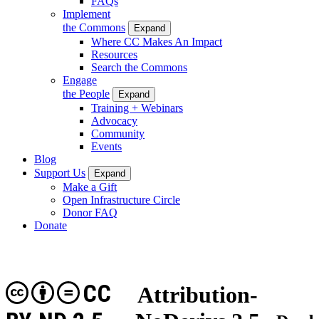
FAQs
Implement
the Commons
Expand
Where CC Makes An Impact
Resources
Search the Commons
Engage
the People
Expand
Training + Webinars
Advocacy
Community
Events
Blog
Support Us
Expand
Make a Gift
Open Infrastructure Circle
Donor FAQ
Donate
CC
Attribution-