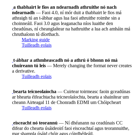
a thabhairt le fios an ndearnadh athruithe nó nach
ndearnadh
— Faoi 4.0, ní mór duit a thabhairt le fios má
athraigh tú an t-ábhar agus lua faoi athruithe roimhe sin a
choinneáil. Faoi 3.0 agus leaganacha níos luaithe den
cheadúnas, ní cheanglaítear na hathruithe a lua ach amháin má
chruthaíonn tú díorthach.
Marking guide
Tuilleadh eolais
t-ábhar a athmheascadh nó a athrú ó bhonn nó má
chuireann tú leis
— Merely changing the format never creates
a derivative.
Tuilleadh eolais
bearta teicneolaíocha
— Cuirtear toirmeasc faoin gceadúnas
ar bhearta éifeachtacha teicneolaíochta, bearta a shainítear um
cheann Airteagal 11 de Chonradh EDMI um Chóipcheart
Tuilleadh eolais
eisceacht nó teorannú
— Ní dhéanann na ceadúnais CC
difear do chearta úsáideoirí faoi eisceachtaí agus teorannuithe,
mar shampla úsáid chóir agus cóirdhéileáil.