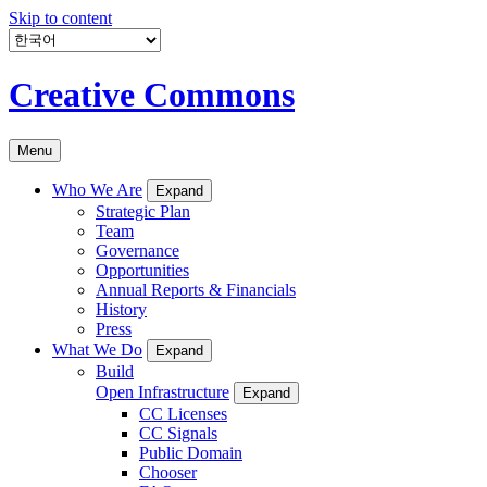
Skip to content
Creative Commons
Menu
Who We Are
Expand
Strategic Plan
Team
Governance
Opportunities
Annual Reports & Financials
History
Press
What We Do
Expand
Build
Open Infrastructure
Expand
CC Licenses
CC Signals
Public Domain
Chooser