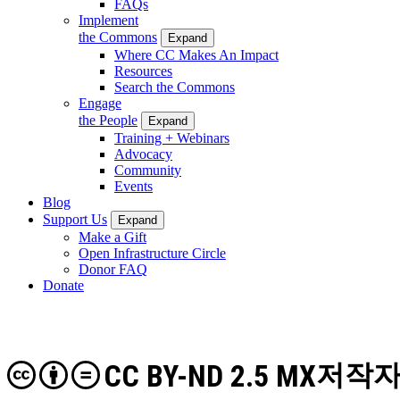
FAQs
Implement
the Commons
Expand
Where CC Makes An Impact
Resources
Search the Commons
Engage
the People
Expand
Training + Webinars
Advocacy
Community
Events
Blog
Support Us
Expand
Make a Gift
Open Infrastructure Circle
Donor FAQ
Donate
CC BY-ND 2.5 MX
저작자