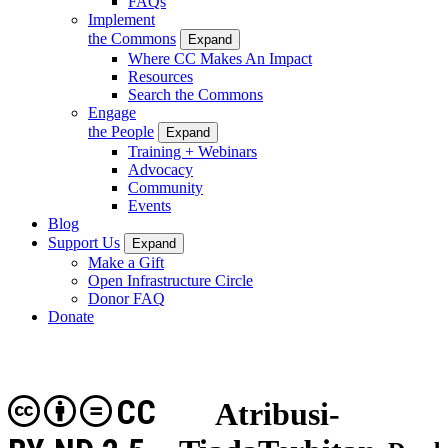
FAQs
Implement
the Commons
Expand
Where CC Makes An Impact
Resources
Search the Commons
Engage
the People
Expand
Training + Webinars
Advocacy
Community
Events
Blog
Support Us
Expand
Make a Gift
Open Infrastructure Circle
Donor FAQ
Donate
CC
Atribusi-