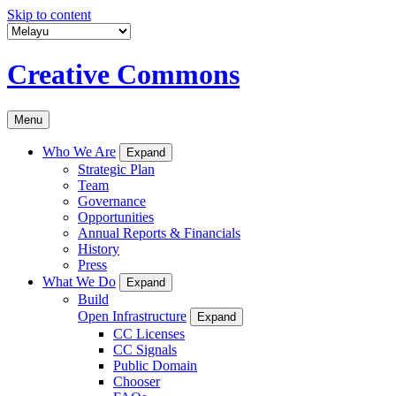
Skip to content
Creative Commons
Menu
Who We Are
Expand
Strategic Plan
Team
Governance
Opportunities
Annual Reports & Financials
History
Press
What We Do
Expand
Build
Open Infrastructure
Expand
CC Licenses
CC Signals
Public Domain
Chooser