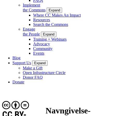
FAQs
Implement
the Commons
Expand
Where CC Makes An Impact
Resources
Search the Commons
Engage
the People
Expand
Training + Webinars
Advocacy
Community
Events
Blog
Support Us
Expand
Make a Gift
Open Infrastructure Circle
Donor FAQ
Donate
Navngivelse-
CC BY-