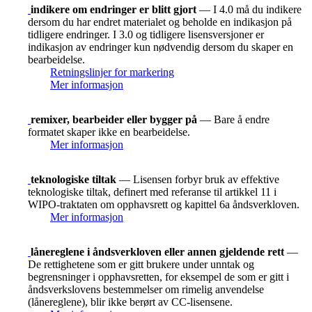
indikere om endringer er blitt gjort
— I 4.0 må du indikere
dersom du har endret materialet og beholde en indikasjon på
tidligere endringer. I 3.0 og tidligere lisensversjoner er
indikasjon av endringer kun nødvendig dersom du skaper en
bearbeidelse.
Retningslinjer for markering
Mer informasjon
remixer, bearbeider eller bygger på
— Bare å endre
formatet skaper ikke en bearbeidelse.
Mer informasjon
teknologiske tiltak
— Lisensen forbyr bruk av effektive
teknologiske tiltak, definert med referanse til artikkel 11 i
WIPO-traktaten om opphavsrett og kapittel 6a åndsverkloven.
Mer informasjon
lånereglene i åndsverkloven eller annen gjeldende rett
—
De rettighetene som er gitt brukere under unntak og
begrensninger i opphavsretten, for eksempel de som er gitt i
åndsverkslovens bestemmelser om rimelig anvendelse
(lånereglene), blir ikke berørt av CC-lisensene.