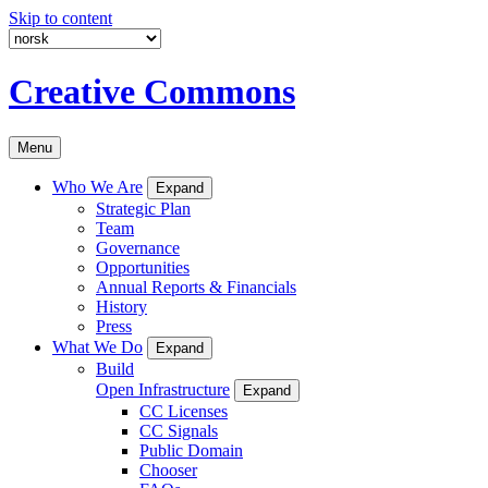
Skip to content
Creative Commons
Menu
Who We Are
Expand
Strategic Plan
Team
Governance
Opportunities
Annual Reports & Financials
History
Press
What We Do
Expand
Build
Open Infrastructure
Expand
CC Licenses
CC Signals
Public Domain
Chooser