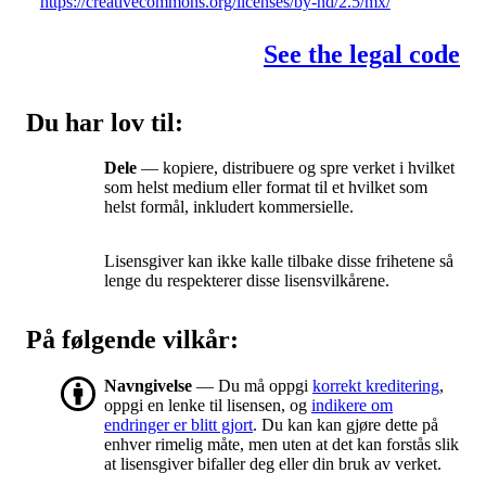
https://creativecommons.org/licenses/by-nd/2.5/mx/
See the legal code
Du har lov til:
Dele
— kopiere, distribuere og spre verket i hvilket
som helst medium eller format til et hvilket som
helst formål, inkludert kommersielle.
Lisensgiver kan ikke kalle tilbake disse frihetene så
lenge du respekterer disse lisensvilkårene.
På følgende vilkår:
Navngivelse
— Du må oppgi
korrekt kreditering
,
oppgi en lenke til lisensen, og
indikere om
endringer er blitt gjort
. Du kan kan gjøre dette på
enhver rimelig måte, men uten at det kan forstås slik
at lisensgiver bifaller deg eller din bruk av verket.