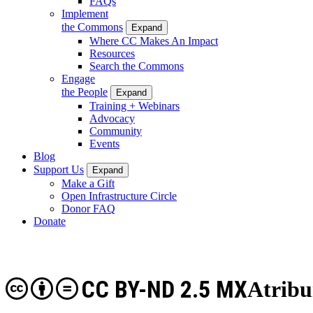
FAQs
Implement
the Commons
Expand
Where CC Makes An Impact
Resources
Search the Commons
Engage
the People
Expand
Training + Webinars
Advocacy
Community
Events
Blog
Support Us
Expand
Make a Gift
Open Infrastructure Circle
Donor FAQ
Donate
CC BY-ND 2.5 MX
Atribu