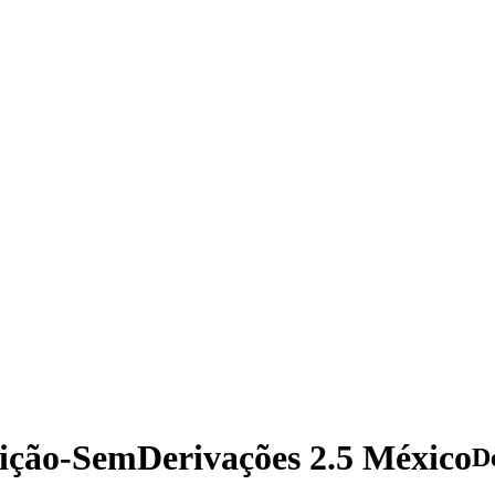
ição-SemDerivações 2.5 México
D