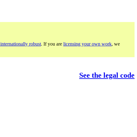
internationally robust
. If you are
licensing your own work
, we
See the legal code