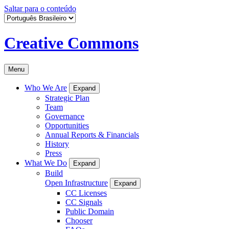
Saltar para o conteúdo
Creative Commons
Menu
Who We Are
Expand
Strategic Plan
Team
Governance
Opportunities
Annual Reports & Financials
History
Press
What We Do
Expand
Build
Open Infrastructure
Expand
CC Licenses
CC Signals
Public Domain
Chooser