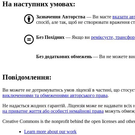
На наступних умовах:
Зазначення Авторства
— Ви маєте
вказати ав
спосіб, але так, щоб не створювати враження с
Без Похідних
— Якщо ви
реміксуєте, трансформ
Без додаткових обмежень
— Ви не можете вис
Повідомлення:
Ви можете не дотримуватись умов ліцензії в частині, що стосує
виключеннями та обмеженнями авторського права
.
Не надається жодних гарантій. Ліцензія може не надавати всіх 
на приватне життя або особисті немайнові права
можуть обмежу
Creative Commons is the nonprofit behind the open licenses and other le
Learn more about our work