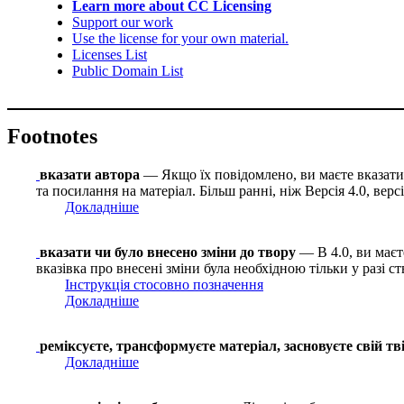
Learn more about CC Licensing
Support our work
Use the license for your own material.
Licenses List
Public Domain List
Footnotes
вказати автора
— Якщо їх повідомлено, ви маєте вказати і
та посилання на матеріал. Більш ранні, ніж Версія 4.0, вер
Докладніше
вказати чи було внесено зміни до твору
— В 4.0, ви маєте
вказівка про внесені зміни була необхідною тільки у разі с
Інструкція стосовно позначення
Докладніше
реміксуєте, трансформуєте матеріал, засновуєте свій тв
Докладніше