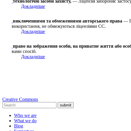
технологічні засоби захисту,
— Ліцензія забороняє застосу
Докладніше
виключеннями та обмеженнями авторського права
— Пр
використання, не обмежуються ліцензіями СС.
Докладніше
право на зображення особи, на приватне життя або осо
вами спосіб.
Докладніше
Creative Commons
submit
Who we are
What we do
Blog