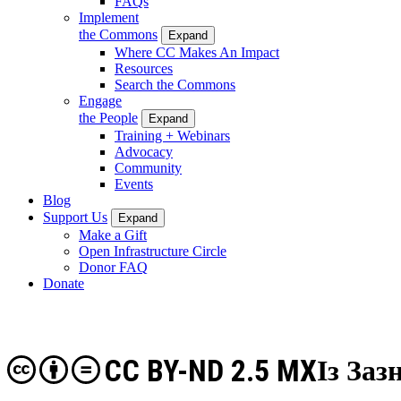
FAQs
Implement
the Commons
Expand
Where CC Makes An Impact
Resources
Search the Commons
Engage
the People
Expand
Training + Webinars
Advocacy
Community
Events
Blog
Support Us
Expand
Make a Gift
Open Infrastructure Circle
Donor FAQ
Donate
CC BY-ND 2.5 MX
Із Заз