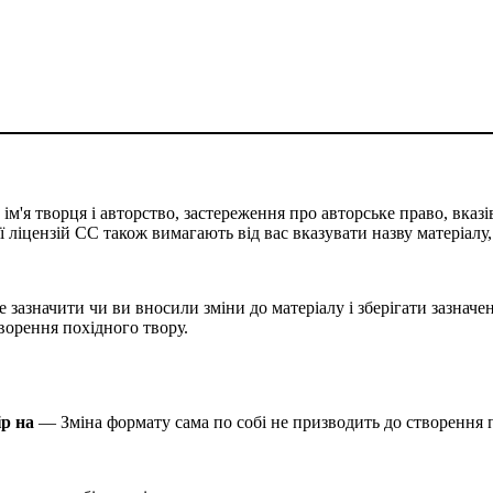
м'я творця і авторство, застереження про авторське право, вказів
сії ліцензій CC також вимагають від вас вказувати назву матеріалу
 зазначити чи ви вносили зміни до матеріалу і зберігати зазначен
творення похідного твору.
ір на
— Зміна формату сама по собі не призводить до створення п