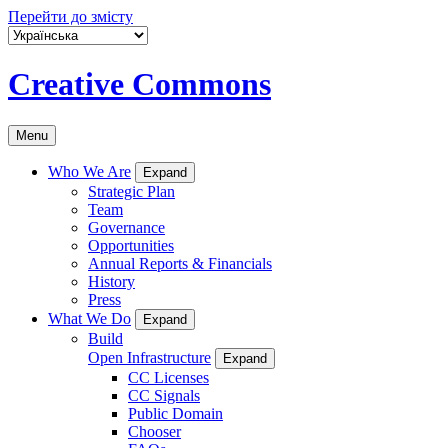
Перейти до змісту
Creative Commons
Menu
Who We Are
Expand
Strategic Plan
Team
Governance
Opportunities
Annual Reports & Financials
History
Press
What We Do
Expand
Build
Open Infrastructure
Expand
CC Licenses
CC Signals
Public Domain
Chooser