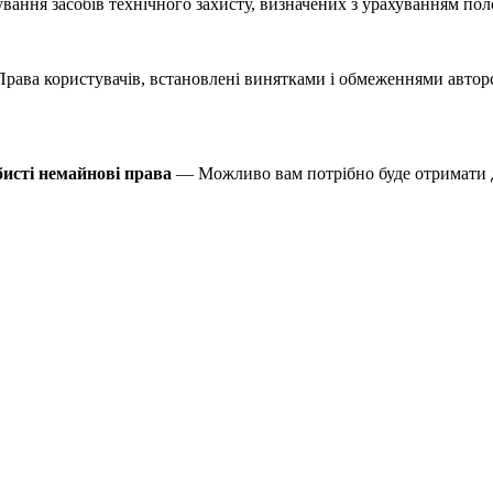
вання засобів технічного захисту, визначених з урахуванням по
ава користувачів, встановлені винятками і обмеженнями авторськ
бисті немайнові права
— Можливо вам потрібно буде отримати д