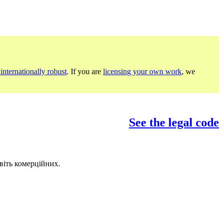
internationally robust
. If you are
licensing your own work
, we
See the legal code
віть комерційних.