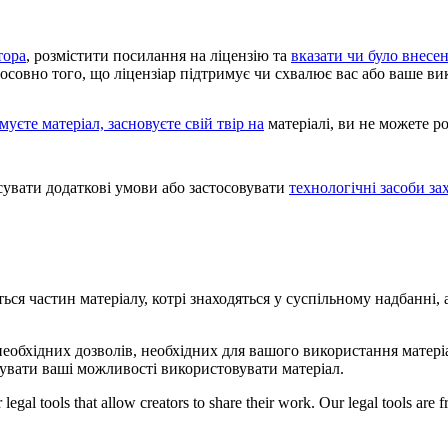
тора
, розмістити посилання на ліцензію та
вказати чи було внесен
тосовно того, що ліцензіар підтримує чи схвалює вас або ваше ви
уєте матеріал, засновуєте свій твір на
матеріалі, ви не можете 
увати додаткові умови або застосовувати
технологічні засоби за
ться частин матеріалу, котрі знаходяться у суспільному надбанні
необхідних дозволів, необхідних для вашого використання матеріа
вати ваші можливості використовувати матеріал.
gal tools that allow creators to share their work. Our legal tools are fr