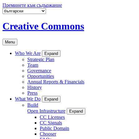
Преминете към съдържание
Creative Commons
Menu
Who We Are
Expand
Strategic Plan
Team
Governance
Opportunities
Annual Reports & Financials
History
Press
What We Do
Expand
Build
Open Infrastructure
Expand
CC Licenses
CC Signals
Public Domain
Chooser