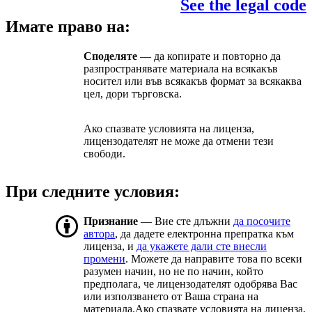
See the legal code
Имате право на:
Споделяте
— да копирате и повторно да
разпространявате материала на всякакъв
носител или във всякакъв формат за всякаква
цел, дори търговска.
Ако спазвате условията на лиценза,
лицензодателят не може да отмени тези
свободи.
При следните условия:
Признание
— Вие сте длъжни
да посочите
автора
, да дадете електронна препратка към
лиценза, и
да укажете дали сте внесли
промени
. Можете да направите това по всеки
разумен начин, но не по начин, който
предполага, че лицензодателят одобрява Вас
или използването от Ваша страна на
материала.Ако спазвате условията на лиценза,