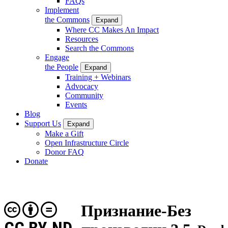
FAQs
Implement
the Commons
Expand
Where CC Makes An Impact
Resources
Search the Commons
Engage
the People
Expand
Training + Webinars
Advocacy
Community
Events
Blog
Support Us
Expand
Make a Gift
Open Infrastructure Circle
Donor FAQ
Donate
Признание-Без