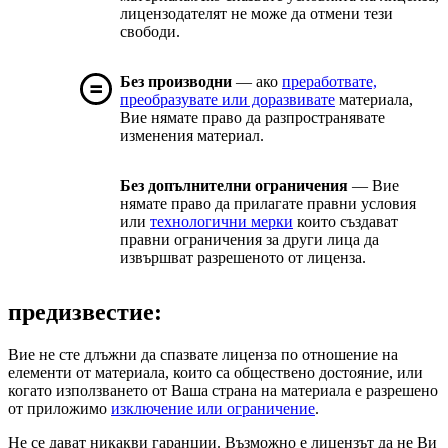
лицензодателят не може да отмени тези
свободи.
Без производни
— ако
преработвате,
преобразувате или доразвивате
материала,
Вие нямате право да разпространявате
изменения материал.
Без допълнителни ограничения
— Вие
нямате право да прилагате правни условия
или
технологични мерки
които създават
правни ограничения за други лица да
извършват разрешеното от лиценза.
предизвестие:
Вие не сте длъжни да спазвате лиценза по отношение на
елементи от материала, които са обществено достояние, или
когато използването от Ваша страна на материала е разрешено
от приложимо
изключение или ограничение
.
Не се дават никакви гаранции. Възможно е лицензът да не Ви