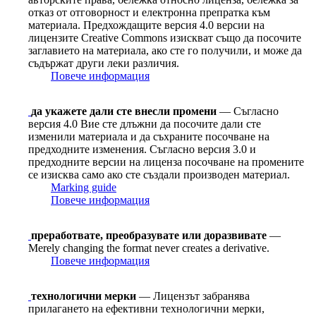
отказ от отговорност и електронна препратка към
материала. Предхождащите версия 4.0 версии на
лицензите Сreative Сommons изискват също да посочите
заглавието на материала, ако сте го получили, и може да
съдържат други леки различия.
Повече информация
да укажете дали сте внесли промени
— Съгласно
версия 4.0 Вие сте длъжни да посочите дали сте
изменили материала и да съхраните посочване на
предходните изменения. Съгласно версия 3.0 и
предходните версии на лиценза посочване на промените
се изисква само ако сте създали производен материал.
Marking guide
Повече информация
преработвате, преобразувате или доразвивате
—
Merely changing the format never creates a derivative.
Повече информация
технологични мерки
— Лицензът забранява
прилагането на ефективни технологични мерки,