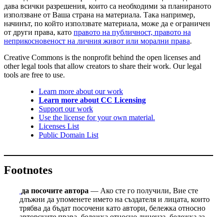
дава всички разрешения, които са необходими за планираното
използване от Ваша страна на материала. Така например,
начинът, по който използвате материала, може да е ограничен
от други права, като
правото на публичност, правото на
неприкосновеност на личния живот или морални права
.
Creative Commons is the nonprofit behind the open licenses and
other legal tools that allow creators to share their work. Our legal
tools are free to use.
Learn more about our work
Learn more about CC Licensing
Support our work
Use the license for your own material.
Licenses List
Public Domain List
Footnotes
да посочите автора
— Ако сте го получили, Вие сте
длъжни да упоменете името на създателя и лицата, които
трябва да бъдат посочени като автори, бележка относно
авторските права, бележка относно лиценза, бележка за