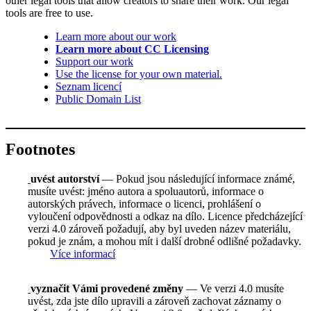
other legal tools that allow creators to share their work. Our legal
tools are free to use.
Learn more about our work
Learn more about CC Licensing
Support our work
Use the license for your own material.
Seznam licencí
Public Domain List
Footnotes
uvést autorství
— Pokud jsou následující informace známé,
musíte uvést: jméno autora a spoluautorů, informace o
autorských právech, informace o licenci, prohlášení o
vyloučení odpovědnosti a odkaz na dílo. Licence předcházející
verzi 4.0 zároveň požadují, aby byl uveden název materiálu,
pokud je znám, a mohou mít i další drobné odlišné požadavky.
Více informací
vyznačit Vámi provedené změny
— Ve verzi 4.0 musíte
uvést, zda jste dílo upravili a zároveň zachovat záznamy o