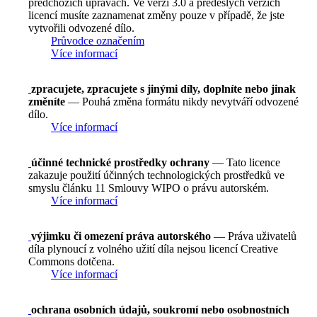
předchozích úpravách. Ve verzi 3.0 a předešlých verzích
licencí musíte zaznamenat změny pouze v případě, že jste
vytvořili odvozené dílo.
Průvodce označením
Více informací
zpracujete, zpracujete s jinými díly, doplníte nebo jinak
změníte
— Pouhá změna formátu nikdy nevytváří odvozené
dílo.
Více informací
účinné technické prostředky ochrany
— Tato licence
zakazuje použití účinných technologických prostředků ve
smyslu článku 11 Smlouvy WIPO o právu autorském.
Více informací
výjimku či omezení práva autorského
— Práva uživatelů
díla plynoucí z volného užití díla nejsou licencí Creative
Commons dotčena.
Více informací
ochrana osobních údajů, soukromí nebo osobnostních