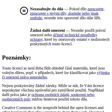
Nezasahujte do díla
— Pokud dílo
zpracujete,
zpracujete s jinými díly, doplníte nebo jinak
změníte
, nesmíte toto upravené dílo dále šířit.
Žádná další omezení
— Nesmíte použít právní
omezení nebo
účinné technické prostředky
ochrany
, které by omezovaly ostatní v možnostech
poskytnutých touto licencí.
Poznámky:
Touto licencí se není třeba řídit ohledně částí materiálu, které jsou
volným dílem, popř. v případech, které lze klasifikovat jako
výjimku
či omezení práva autorského
.
Nejsou poskytovány žádné záruky. Může se stát, že Vám licence
neposkytne všechna oprávnění pro zamýšlené použití. Například
další práva jako je
ochrana osobních údajů, soukromí nebo
osobnostních práv
můžou limitovat použití tohoto díla.
Creative Commons is the nonprofit behind the open licenses and