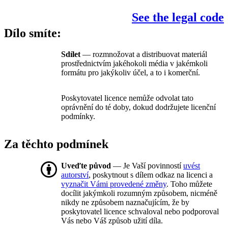
See the legal code
Dílo smíte:
Sdílet
— rozmnožovat a distribuovat materiál
prostřednictvím jakéhokoli média v jakémkoli
formátu pro jakýkoliv účel, a to i komerční.
Poskytovatel licence nemůže odvolat tato
oprávnění do té doby, dokud dodržujete licenční
podmínky.
Za těchto podmínek
Uveďte původ
— Je Vaší povinností
uvést
autorství
, poskytnout s dílem odkaz na licenci a
vyznačit Vámi provedené změny
. Toho můžete
docílit jakýmkoli rozumným způsobem, nicméně
nikdy ne způsobem naznačujícím, že by
poskytovatel licence schvaloval nebo podporoval
Vás nebo Váš způsob užití díla.