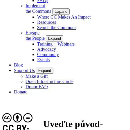
FAQs
Implement
the Commons
Expand
Where CC Makes An Impact
Resources
Search the Commons
Engage
the People
Expand
Training + Webinars
Advocacy
Community
Events
Blog
Support Us
Expand
Make a Gift
Open Infrastructure Circle
Donor FAQ
Donate
Uveďte původ-
CC BY-