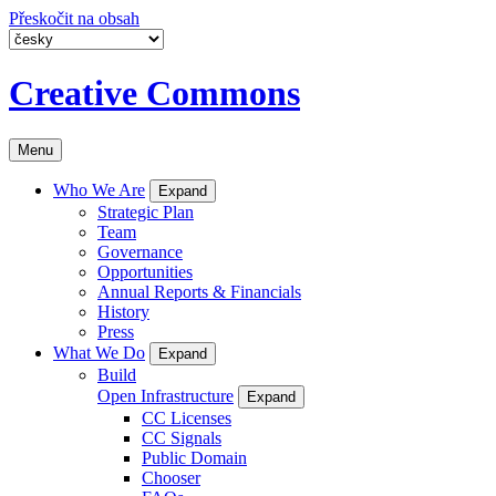
Přeskočit na obsah
Creative Commons
Menu
Who We Are
Expand
Strategic Plan
Team
Governance
Opportunities
Annual Reports & Financials
History
Press
What We Do
Expand
Build
Open Infrastructure
Expand
CC Licenses
CC Signals
Public Domain
Chooser