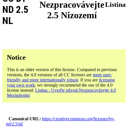
Nezpracovávejte
Listina
ND 2.5
2.5 Nizozemí
NL
Notice
This is an older version of this license. Compared to previous
versions, the 4.0 versions of all CC licenses are
more user-
friendly and more internationally robust
. If you are
licensing
your own work
, we strongly recommend the use of the 4.0
license instead:
Listina - Uveďte původ-Nezpracovávejte 4.0
Mezinárodní
Canonical URL
https://creativecommons.org/licenses/by-
nd/2.5/nl/