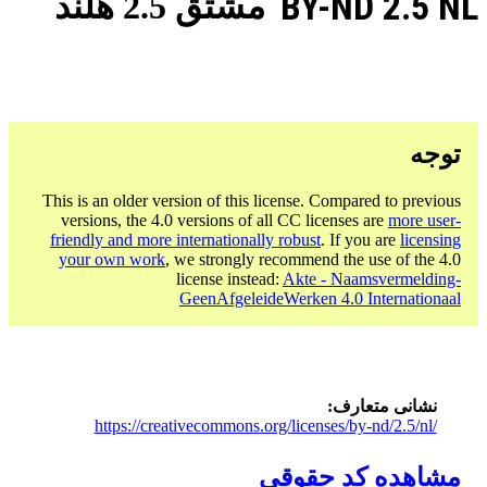
BY-ND 2.5 NL
مشتق 2.5 هلند
توجه
This is an older version of this license. Compared to previous
versions, the 4.0 versions of all CC licenses are
more user-
friendly and more internationally robust
. If you are
licensing
your own work
, we strongly recommend the use of the 4.0
license instead:
Akte - Naamsvermelding-
GeenAfgeleideWerken 4.0 Internationaal
نشانی متعارف
https://creativecommons.org/licenses/by-nd/2.5/nl/
مشاهده کد حقوقی