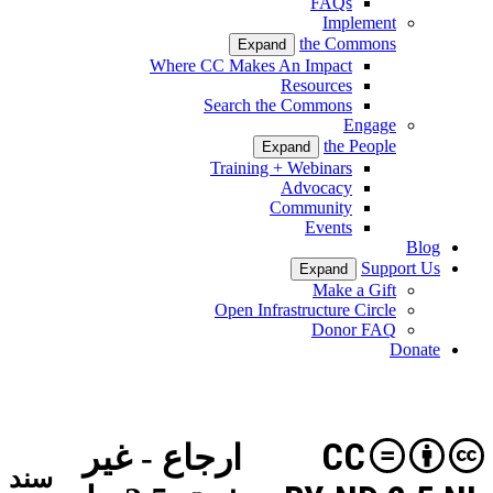
FAQs
Implement
the Commons
Expand
Where CC Makes An Impact
Resources
Search the Commons
Engage
the People
Expand
Training + Webinars
Advocacy
Community
Events
Blog
Support Us
Expand
Make a Gift
Open Infrastructure Circle
Donor FAQ
Donate
CC
ارجاع - غیر
سند