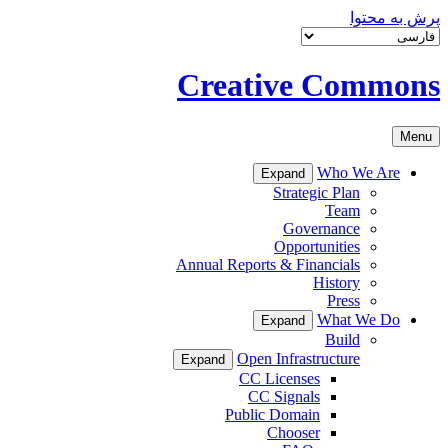
پرش به محتوا
Creative Commons
Menu
Who We Are
Expand
Strategic Plan
Team
Governance
Opportunities
Annual Reports & Financials
History
Press
What We Do
Expand
Build
Open Infrastructure
Expand
CC Licenses
CC Signals
Public Domain
Chooser