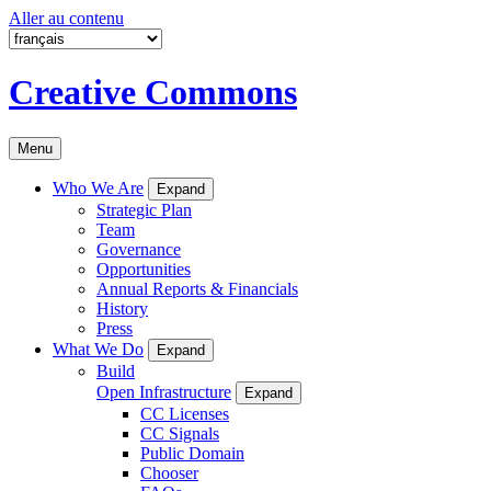
Aller au contenu
Creative Commons
Menu
Who We Are
Expand
Strategic Plan
Team
Governance
Opportunities
Annual Reports & Financials
History
Press
What We Do
Expand
Build
Open Infrastructure
Expand
CC Licenses
CC Signals
Public Domain
Chooser