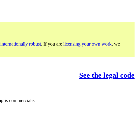
internationally robust
. If you are
licensing your own work
, we
See the legal code
mpris commerciale.