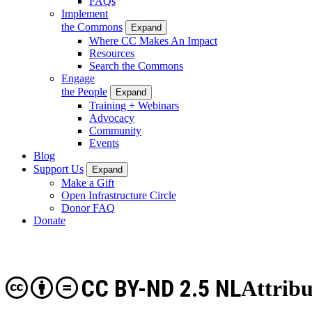
FAQs
Implement
the Commons
Expand
Where CC Makes An Impact
Resources
Search the Commons
Engage
the People
Expand
Training + Webinars
Advocacy
Community
Events
Blog
Support Us
Expand
Make a Gift
Open Infrastructure Circle
Donor FAQ
Donate
CC BY-ND 2.5 NL
Attribu