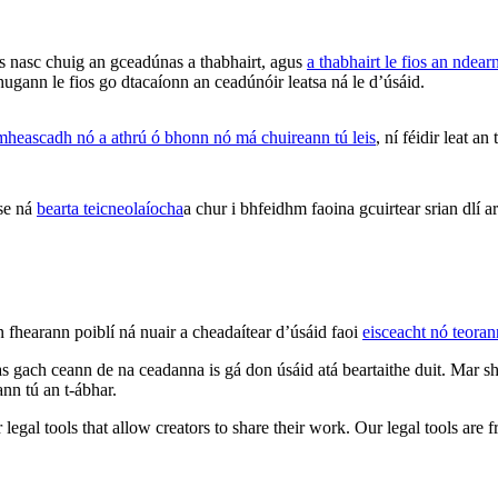
 nasc chuig an gceadúnas a thabhairt, agus
a thabhairt le fios an ndea
hugann le fios go dtacaíonn an ceadúnóir leatsa ná le d’úsáid.
hmheascadh nó a athrú ó bhonn nó má chuireann tú leis
, ní féidir leat an
ise ná
bearta teicneolaíocha
a chur i bhfeidhm faoina gcuirtear srian dlí
n fhearann poiblí ná nuair a cheadaítear d’úsáid faoi
eisceacht nó teora
 gach ceann de na ceadanna is gá don úsáid atá beartaithe duit. Mar sh
ann tú an t-ábhar.
gal tools that allow creators to share their work. Our legal tools are fr