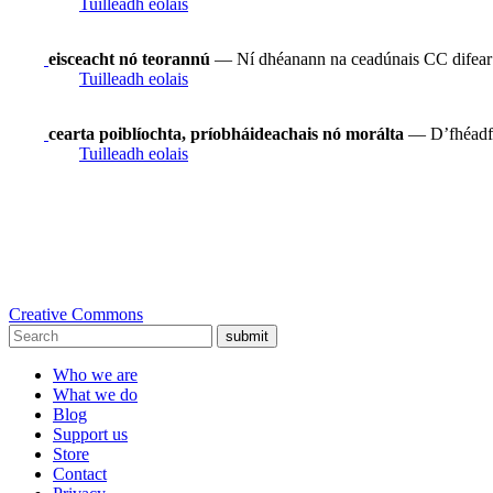
Tuilleadh eolais
eisceacht nó teorannú
— Ní dhéanann na ceadúnais CC difear do 
Tuilleadh eolais
cearta poiblíochta, príobháideachais nó morálta
— D’fhéadfad
Tuilleadh eolais
Creative Commons
submit
Who we are
What we do
Blog
Support us
Store
Contact