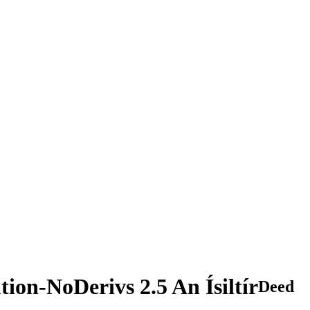
tion-NoDerivs 2.5 An Ísiltír
Deed