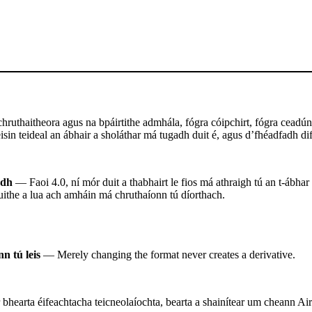
ruthaitheora agus na bpáirtithe admhála, fógra cóipchirt, fógra ceadúna
sin teideal an ábhair a sholáthar má tugadh duit é, agus d’fhéadfadh difr
adh
— Faoi 4.0, ní mór duit a thabhairt le fios má athraigh tú an t-ábhar
uithe a lua ach amháin má chruthaíonn tú díorthach.
n tú leis
— Merely changing the format never creates a derivative.
 bhearta éifeachtacha teicneolaíochta, bearta a shainítear um cheann