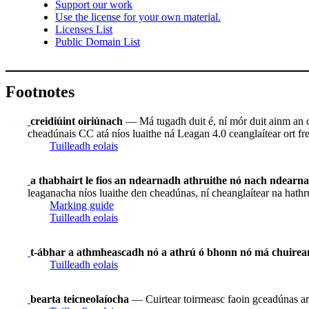
Support our work
Use the license for your own material.
Licenses List
Public Domain List
Footnotes
creidiúint oiriúnach
— Má tugadh duit é, ní mór duit ainm an ch
cheadúnais CC atá níos luaithe ná Leagan 4.0 ceanglaítear ort frei
Tuilleadh eolais
a thabhairt le fios an ndearnadh athruithe nó nach ndearn
leaganacha níos luaithe den cheadúnas, ní cheanglaítear na hathr
Marking guide
Tuilleadh eolais
t-ábhar a athmheascadh nó a athrú ó bhonn nó má chuirean
Tuilleadh eolais
bearta teicneolaíocha
— Cuirtear toirmeasc faoin gceadúnas ar