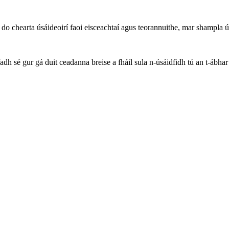
chearta úsáideoirí faoi eisceachtaí agus teorannuithe, mar shampla úsá
h sé gur gá duit ceadanna breise a fháil sula n-úsáidfidh tú an t-ábhar 