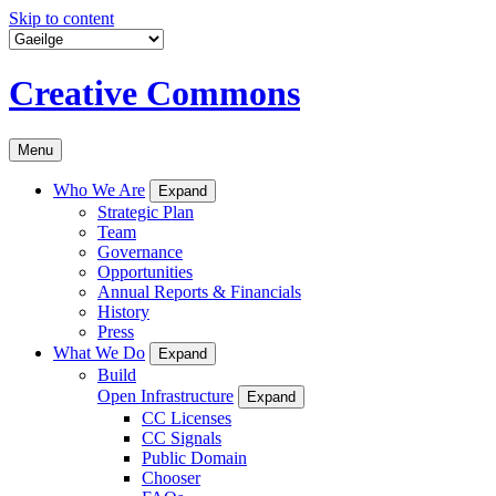
Skip to content
Creative Commons
Menu
Who We Are
Expand
Strategic Plan
Team
Governance
Opportunities
Annual Reports & Financials
History
Press
What We Do
Expand
Build
Open Infrastructure
Expand
CC Licenses
CC Signals
Public Domain
Chooser