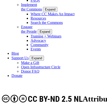
FAQs
Implement
the Commons
Expand
Where CC Makes An Impact
Resources
Search the Commons
Engage
the People
Expand
Training + Webinars
Advocacy
Community
Events
Blog
Support Us
Expand
Make a Gift
Open Infrastructure Circle
Donor FAQ
Donate
CC BY-ND 2.5 NL
Attribu