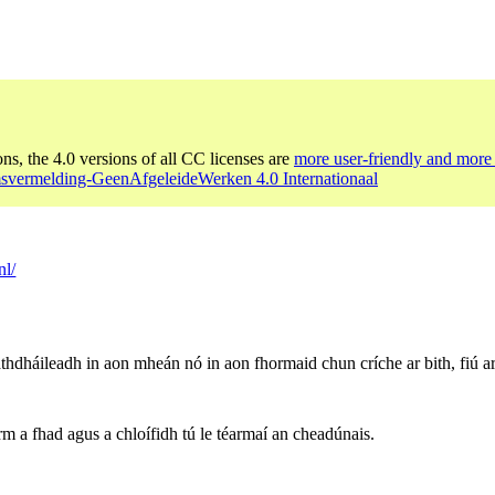
ons, the 4.0 versions of all CC licenses are
more user-friendly and more 
svermelding-GeenAfgeleideWerken 4.0 Internationaal
nl/
thdháileadh in aon mheán nó in aon fhormaid chun críche ar bith, fiú ar
irm a fhad agus a chloífidh tú le téarmaí an cheadúnais.