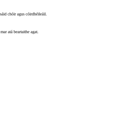
id chóir agus cóirdhéileáil.
mar atá beartaithe agat.