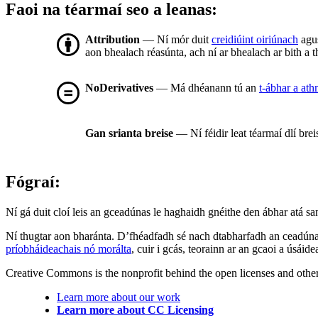
Faoi na téarmaí seo a leanas:
Attribution
— Ní mór duit
creidiúint oiriúnach
agus
aon bhealach réasúnta, ach ní ar bhealach ar bith a t
NoDerivatives
— Má dhéanann tú an
t-ábhar a at
Gan srianta breise
— Ní féidir leat téarmaí dlí bre
Fógraí:
Ní gá duit cloí leis an gceadúnas le haghaidh gnéithe den ábhar atá sa
Ní thugtar aon bharánta. D’fhéadfadh sé nach dtabharfadh an ceadúnas
príobháideachais nó morálta
, cuir i gcás, teorainn ar an gcaoi a úsáide
Creative Commons is the nonprofit behind the open licenses and other le
Learn more about our work
Learn more about CC Licensing