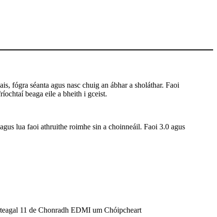
is, fógra séanta agus nasc chuig an ábhar a sholáthar. Faoi
íochtaí beaga eile a bheith i gceist.
 agus lua faoi athruithe roimhe sin a choinneáil. Faoi 3.0 agus
 Airteagal 11 de Chonradh EDMI um Chóipcheart