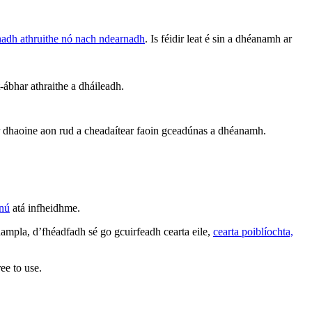
rnadh athruithe nó nach ndearnadh
. Is féidir leat é sin a dhéanamh ar
 t-ábhar athraithe a dháileadh.
 ar dhaoine aon rud a cheadaítear faoin gceadúnas a dhéanamh.
nnú
atá infheidhme.
ampla, d’fhéadfadh sé go gcuirfeadh cearta eile,
cearta poiblíochta,
ee to use.