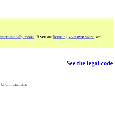
internationally robust
. If you are
licensing your own work
, we
See the legal code
 bhonn tráchtála.