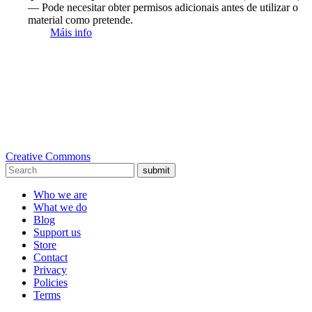
— Pode necesitar obter permisos adicionais antes de utilizar o
material como pretende.
Máis info
Creative Commons
submit
Who we are
What we do
Blog
Support us
Store
Contact
Privacy
Policies
Terms