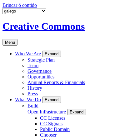
Brincar ó contido
Creative Commons
Menu
Who We Are
Expand
Strategic Plan
Team
Governance
Opportunities
Annual Reports & Financials
History
Press
What We Do
Expand
Build
Open Infrastructure
Expand
CC Licenses
CC Signals
Public Domain
Chooser