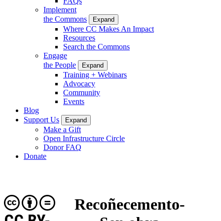
FAQs
Implement
the Commons
Expand
Where CC Makes An Impact
Resources
Search the Commons
Engage
the People
Expand
Training + Webinars
Advocacy
Community
Events
Blog
Support Us
Expand
Make a Gift
Open Infrastructure Circle
Donor FAQ
Donate
Recoñecemento-
CC BY-