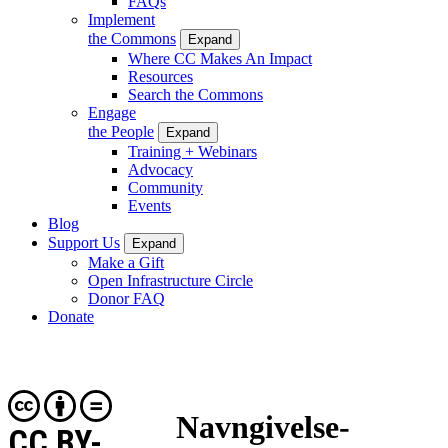
FAQs
Implement
the Commons
Expand
Where CC Makes An Impact
Resources
Search the Commons
Engage
the People
Expand
Training + Webinars
Advocacy
Community
Events
Blog
Support Us
Expand
Make a Gift
Open Infrastructure Circle
Donor FAQ
Donate
Navngivelse-
CC BY-