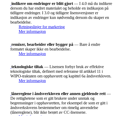
indikere om endringer er blitt gjort
— I 4.0 må du indikere
dersom du har endret materialet og beholde en indikasjon på
tidligere endringer. I 3.0 og tidligere lisensversjoner er
indikasjon av endringer kun nødvendig dersom du skaper en
bearbeidelse.
Retningslinjer for markering
Mer informasjon
remixer, bearbeider eller bygger på
— Bare å endre
formatet skaper ikke en bearbeidelse.
Mer informasjon
teknologiske tiltak
— Lisensen forbyr bruk av effektive
teknologiske tiltak, definert med referanse til artikkel 11 i
WIPO-traktaten om opphavsrett og kapittel 6a åndsverkloven.
Mer informasjon
lånereglene i åndsverkloven eller annen gjeldende rett
—
De rettighetene som er gitt brukere under unntak og
begrensninger i opphavsretten, for eksempel de som er gitt i
åndsverkslovens bestemmelser om rimelig anvendelse
(lånereglene), blir ikke berørt av CC-lisensene.