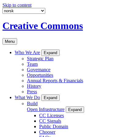
Skip to content
Creative Commons
Menu
Who We Are
Expand
Strategic Plan
Team
Governance
Opportunities
Annual Reports & Financials
History
Press
What We Do
Expand
Build
Open Infrastructure
Expand
CC Licenses
CC Signals
Public Domain
Chooser