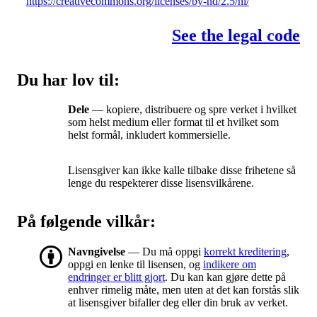
https://creativecommons.org/licenses/by-nd/2.5/nl/
See the legal code
Du har lov til:
Dele
— kopiere, distribuere og spre verket i hvilket
som helst medium eller format til et hvilket som
helst formål, inkludert kommersielle.
Lisensgiver kan ikke kalle tilbake disse frihetene så
lenge du respekterer disse lisensvilkårene.
På følgende vilkår:
Navngivelse
— Du må oppgi
korrekt kreditering
,
oppgi en lenke til lisensen, og
indikere om
endringer er blitt gjort
. Du kan kan gjøre dette på
enhver rimelig måte, men uten at det kan forstås slik
at lisensgiver bifaller deg eller din bruk av verket.