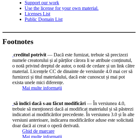
Support our work
Use the license for your own material.
Licenses List
Public Domain List
Footnotes
creditul potrivit
— Dacă este furnizat, trebuie să precizezi
numele creatorului și al părților cărora li se atribuie conținutul,
o notă privind dreptul de autor, o notă de cedare și un link către
material. Licențele CC de dinainte de versiunile 4.0 mai cer să
furnizezi și titul materialului, dacă este cunoscut și mai pot
exista unele mici diferențe.
Mai multe informații
să indici dacă s-au făcut modificări
— În versiunea 4.0,
trebuie să menționezi dacă ai modificat materialul și să păstrezi
indicatori ai modificărilor precedente. În versiunea 3.0 și în alte
versiuni anterioare, indicarea modificărilor aduse este solicitată
doar dacă ai creat o operă derivată.
Ghid de marcare
Mai multe informații