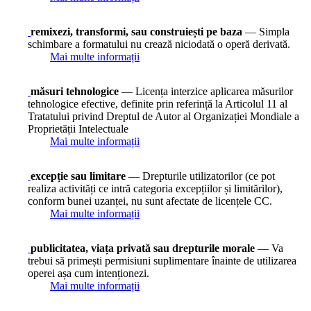
remixezi, transformi, sau construiești pe baza
— Simpla
schimbare a formatului nu crează niciodată o operă derivată.
Mai multe informații
măsuri tehnologice
— Licența interzice aplicarea măsurilor
tehnologice efective, definite prin referință la Articolul 11 al
Tratatului privind Dreptul de Autor al Organizației Mondiale a
Proprietății Intelectuale
Mai multe informații
excepție sau limitare
— Drepturile utilizatorilor (ce pot
realiza activități ce intră categoria excepțiilor și limitărilor),
conform bunei uzanței, nu sunt afectate de licențele CC.
Mai multe informații
publicitatea, viața privată sau drepturile morale
— Va
trebui să primești permisiuni suplimentare înainte de utilizarea
operei așa cum intenționezi.
Mai multe informații