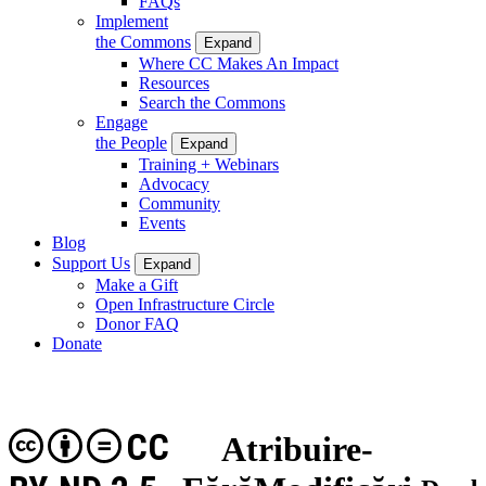
FAQs
Implement
the Commons
Expand
Where CC Makes An Impact
Resources
Search the Commons
Engage
the People
Expand
Training + Webinars
Advocacy
Community
Events
Blog
Support Us
Expand
Make a Gift
Open Infrastructure Circle
Donor FAQ
Donate
CC
Atribuire-