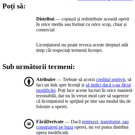
Poți să:
Distribui
— copiază și redistribuie această operă
în orice mediu sau format cu orice scop, chiar și
comercial
Licențiatorul nu poate revoca aceste drepturi atât
timp cât respectați termenii licenței.
Sub următorii termeni:
Atribuire
— Trebuie să acorzi
creditul potrivit
, să
faci un link spre licență și
să indici dacă s-au făcut
modificări
. Poți face aceste lucruri în orice manieră
rezonabilă, dar nu în vreun mod care să sugereze
că licențiatorul te sprijină pe tine sau modul tău de
folosire a operei.
FărăDerivate
— Dacă
remixezi, transformi, sau
construiești pe baza
operei, nu vei putea distribui
opera modificată.