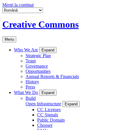
Mergi la conținut
Creative Commons
Menu
Who We Are
Expand
Strategic Plan
Team
Governance
Opportunities
Annual Reports & Financials
History
Press
What We Do
Expand
Build
Open Infrastructure
Expand
CC Licenses
CC Signals
Public Domain
Chooser