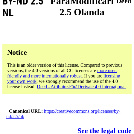
BY-ND 2.5
FărăModificări
Deed
2.5 Olanda
NL
Notice
This is an older version of this license. Compared to previous
versions, the 4.0 versions of all CC licenses are
more user-
friendly and more internationally robust
. If you are
licensing
your own work
, we strongly recommend the use of the 4.0
license instead:
Deed - Atribuire-FărăDerivate 4.0 Internațional
Canonical URL
https://creativecommons.org/licenses/by-
nd/2.5/nl/
See the legal code