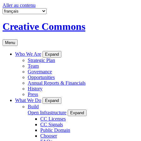
Aller au contenu
Creative Commons
Menu
Who We Are
Expand
Strategic Plan
Team
Governance
Opportunities
Annual Reports & Financials
History
Press
What We Do
Expand
Build
Open Infrastructure
Expand
CC Licenses
CC Signals
Public Domain
Chooser