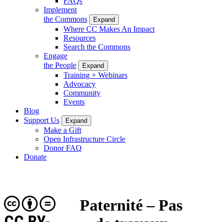
FAQs
Implement
the Commons
Expand
Where CC Makes An Impact
Resources
Search the Commons
Engage
the People
Expand
Training + Webinars
Advocacy
Community
Events
Blog
Support Us
Expand
Make a Gift
Open Infrastructure Circle
Donor FAQ
Donate
Paternité – Pas
CC BY-