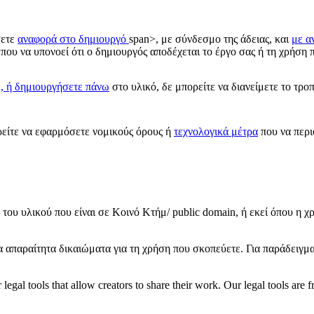
σετε
αναφορά στο δημιουργό
span>, με σύνδεσμο της άδειας, και
με α
που να υπονοεί ότι ο δημιουργός αποδέχεται το έργο σας ή τη χρήση π
ε, ή δημιουργήσετε πάνω
στο υλικό, δε μπορείτε να διανείμετε το τρο
ίτε να εφαρμόσετε νομικούς όρους ή
τεχνολογικά μέτρα
που να περι
του υλικού που είναι σε Κοινό Κτήμ/ public domain, ή εκεί όπου η χ
τα απαραίτητα δικαιώματα για τη χρήση που σκοπεύετε. Για παράδειγμ
gal tools that allow creators to share their work. Our legal tools are fr