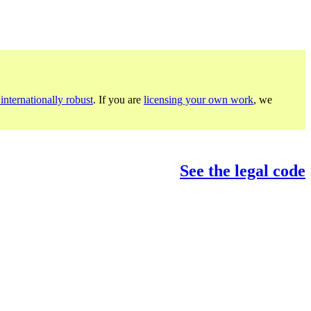
internationally robust
. If you are
licensing your own work
, we
See the legal code