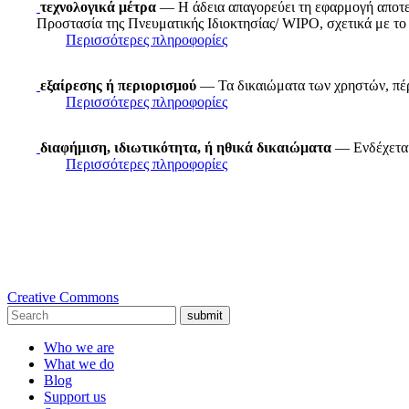
τεχνολογικά μέτρα
— Η άδεια απαγορεύει τη εφαρμογή αποτε
Προστασία της Πνευματικής Ιδιοκτησίας/ WIPO, σχετικά με το 
Περισσότερες πληροφορίες
εξαίρεσης ή περιορισμού
— Τα δικαιώματα των χρηστών, πέρα
Περισσότερες πληροφορίες
διαφήμιση, ιδιωτικότητα, ή ηθικά δικαιώματα
— Ενδέχεται 
Περισσότερες πληροφορίες
Creative Commons
submit
Who we are
What we do
Blog
Support us