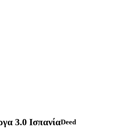
γα 3.0 Ισπανία
Deed