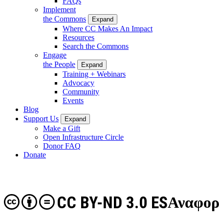
FAQs
Implement
the Commons
Expand
Where CC Makes An Impact
Resources
Search the Commons
Engage
the People
Expand
Training + Webinars
Advocacy
Community
Events
Blog
Support Us
Expand
Make a Gift
Open Infrastructure Circle
Donor FAQ
Donate
CC BY-ND 3.0 ES
Αναφορ