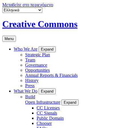
Μεταβείτε στο περιεχόμενο
Creative Commons
Menu
Who We Are
Expand
Strategic Plan
Team
Governance
Opportunities
Annual Reports & Financials
History
Press
What We Do
Expand
Build
Open Infrastructure
Expand
CC Licenses
CC Signals
Public Domain
Chooser