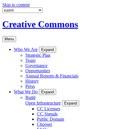
Skip to content
Creative Commons
Menu
Who We Are
Expand
Strategic Plan
Team
Governance
Opportunities
Annual Reports & Financials
History
Press
What We Do
Expand
Build
Open Infrastructure
Expand
CC Licenses
CC Signals
Public Domain
Chooser