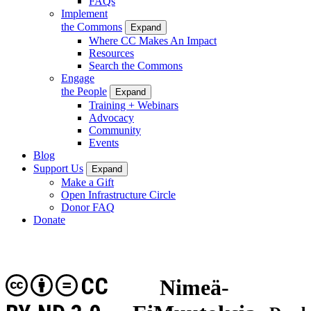
FAQs
Implement
the Commons
Expand
Where CC Makes An Impact
Resources
Search the Commons
Engage
the People
Expand
Training + Webinars
Advocacy
Community
Events
Blog
Support Us
Expand
Make a Gift
Open Infrastructure Circle
Donor FAQ
Donate
CC
Nimeä-