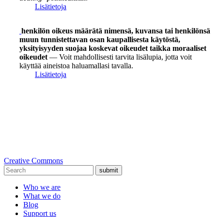
Lisätietoja
henkilön oikeus määrätä nimensä, kuvansa tai henkilönsä
muun tunnistettavan osan kaupallisesta käytöstä,
yksityisyyden suojaa koskevat oikeudet taikka moraaliset
oikeudet
— Voit mahdollisesti tarvita lisälupia, jotta voit
käyttää aineistoa haluamallasi tavalla.
Lisätietoja
Creative Commons
submit
Who we are
What we do
Blog
Support us