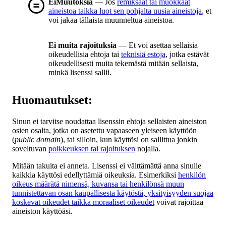
EiMuutoksia
— Jos
remiksaat tai muokkaat
aineistoa taikka luot sen pohjalta uusia aineistoja
, et
voi jakaa tällaista muunneltua aineistoa.
Ei muita rajoituksia
— Et voi asettaa sellaisia
oikeudellisia ehtoja tai
teknisiä estoja
, jotka estävät
oikeudellisesti muita tekemästä mitään sellaista,
minkä lisenssi sallii.
Huomautukset:
Sinun ei tarvitse noudattaa lisenssin ehtoja sellaisten aineiston
osien osalta, jotka on asetettu vapaaseen yleiseen käyttöön
(
public domain
), tai silloin, kun käyttösi on sallittua jonkin
soveltuvan
poikkeuksen tai rajoituksen
nojalla.
Mitään takuita ei anneta. Lisenssi ei välttämättä anna sinulle
kaikkia käyttösi edellyttämiä oikeuksia. Esimerkiksi
henkilön
oikeus määrätä nimensä, kuvansa tai henkilönsä muun
tunnistettavan osan kaupallisesta käytöstä, yksityisyyden suojaa
koskevat oikeudet taikka moraaliset oikeudet
voivat rajoittaa
aineiston käyttöäsi.