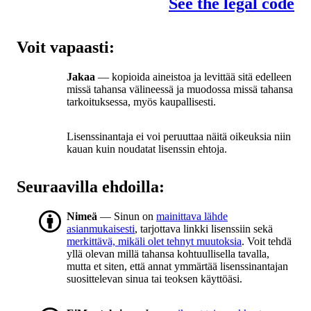
See the legal code
Voit vapaasti:
Jakaa
— kopioida aineistoa ja levittää sitä edelleen
missä tahansa välineessä ja muodossa missä tahansa
tarkoituksessa, myös kaupallisesti.
Lisenssinantaja ei voi peruuttaa näitä oikeuksia niin
kauan kuin noudatat lisenssin ehtoja.
Seuraavilla ehdoilla:
Nimeä
— Sinun on
mainittava lähde
asianmukaisesti
, tarjottava linkki lisenssiin sekä
merkittävä, mikäli olet tehnyt muutoksia
. Voit tehdä
yllä olevan millä tahansa kohtuullisella tavalla,
mutta et siten, että annat ymmärtää lisenssinantajan
suosittelevan sinua tai teoksen käyttöäsi.