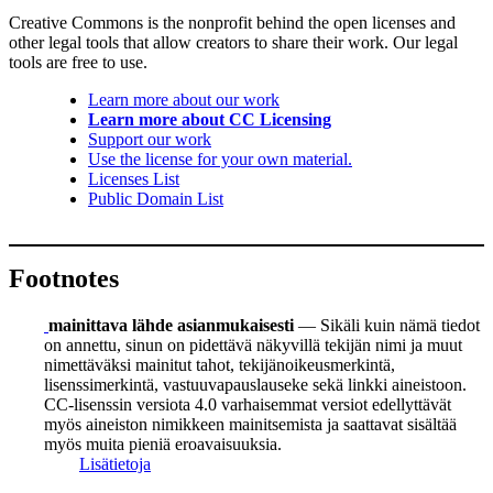
Creative Commons is the nonprofit behind the open licenses and
other legal tools that allow creators to share their work. Our legal
tools are free to use.
Learn more about our work
Learn more about CC Licensing
Support our work
Use the license for your own material.
Licenses List
Public Domain List
Footnotes
mainittava lähde asianmukaisesti
— Sikäli kuin nämä tiedot
on annettu, sinun on pidettävä näkyvillä tekijän nimi ja muut
nimettäväksi mainitut tahot, tekijänoikeusmerkintä,
lisenssimerkintä, vastuuvapauslauseke sekä linkki aineistoon.
CC-lisenssin versiota 4.0 varhaisemmat versiot edellyttävät
myös aineiston nimikkeen mainitsemista ja saattavat sisältää
myös muita pieniä eroavaisuuksia.
Lisätietoja