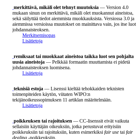
merkittävä, mikäli olet tehnyt muutoksia
— Version 4.0
mukaan sinun on merkittävä, mikäli olet muokannut aineistoa,
sekä säilyttää tiedot aiemmista muokkauksista. Versiossa 3.0 ja
aiemmissa versioissa muutokset on mainittava vain, jos itse luot
johdannaisteoksen.
Merkitsemisopas
Lisätietoja
remiksaat tai muokkaat aineistoa taikka luot sen pohjalta
uusia aineistoja
— Pelkkää formaatin muuttamista ei pidetä
johdannaisteoksen luomisena.
Lisätietoja
teknisiä estoja
— Lisenssi kieltää tehokkaiden teknisten
toimenpiteiden käytön, viitaten WIPO:n
tekijänoikeussopimuksen 11 artiklan määritelmään.
Lisätietoja
poikkeuksen tai rajoituksen
— CC-lisenssit eivät vaikuta
sellaisiin käyttäjän oikeuksiin, jotka perustuvat erityisiin
poikkeuksiin tai rajoituksiin, kuten esimerkiksi
fair use
tai
fair
dealing
-poikkeuksiin.