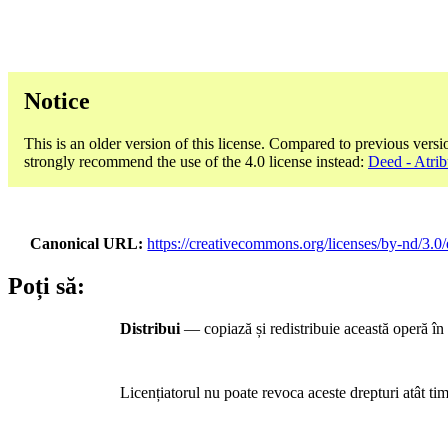
Notice
This is an older version of this license. Compared to previous versi
strongly recommend the use of the 4.0 license instead:
Deed - Atrib
Canonical URL
https://creativecommons.org/licenses/by-nd/3.0/
Poți să:
Distribui
— copiază și redistribuie această operă în 
Licențiatorul nu poate revoca aceste drepturi atât timp