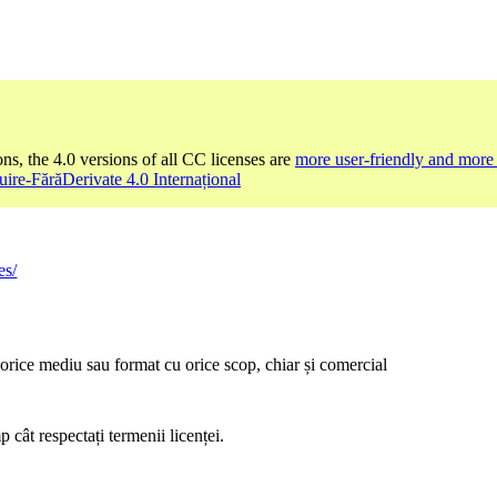
ons, the 4.0 versions of all CC licenses are
more user-friendly and more 
uire-FărăDerivate 4.0 Internațional
es/
orice mediu sau format cu orice scop, chiar și comercial
 cât respectați termenii licenței.