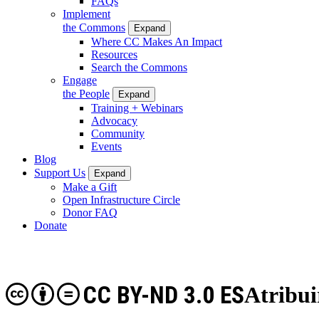
FAQs
Implement
the Commons
Expand
Where CC Makes An Impact
Resources
Search the Commons
Engage
the People
Expand
Training + Webinars
Advocacy
Community
Events
Blog
Support Us
Expand
Make a Gift
Open Infrastructure Circle
Donor FAQ
Donate
CC BY-ND 3.0 ES
Atribui