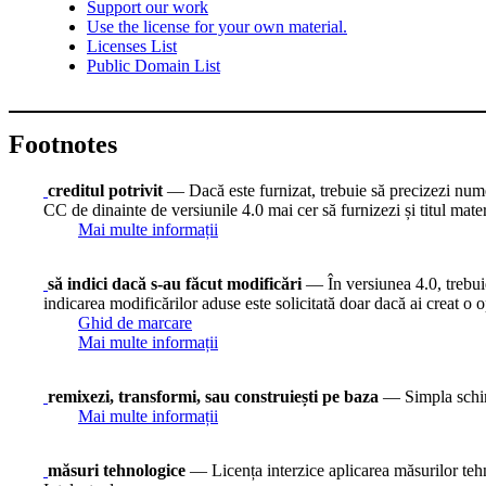
Support our work
Use the license for your own material.
Licenses List
Public Domain List
Footnotes
creditul potrivit
— Dacă este furnizat, trebuie să precizezi numele
CC de dinainte de versiunile 4.0 mai cer să furnizezi și titul mate
Mai multe informații
să indici dacă s-au făcut modificări
— În versiunea 4.0, trebuie 
indicarea modificărilor aduse este solicitată doar dacă ai creat o o
Ghid de marcare
Mai multe informații
remixezi, transformi, sau construiești pe baza
— Simpla schimb
Mai multe informații
măsuri tehnologice
— Licența interzice aplicarea măsurilor tehno