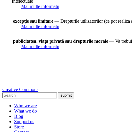
Intelectuale
Mai multe informații
excepție sau limitare
— Drepturile utilizatorilor (ce pot realiza a
Mai multe informații
publicitatea, viața privată sau drepturile morale
— Va trebui 
Mai multe informații
Creative Commons
submit
Who we are
What we do
Blog
Support us
Store