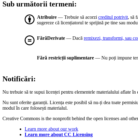
Sub următorii termeni:
Atribuire
— Trebuie să acorzi
creditul potrivit
, să 
sugereze că licențiatorul te sprijină pe tine sau modul
FărăDerivate
— Dacă
remixezi, transformi, sau co
Fără restricții suplimentare
— Nu poți impune term
Notificări:
Nu trebuie să te supui licenței pentru elementele materialului aflate î
Nu sunt oferite garanții. Licența este posibil să nu-ți dea toate permis
modul în care folosești materialul.
Creative Commons is the nonprofit behind the open licenses and other le
Learn more about our work
Learn more about CC Licensing