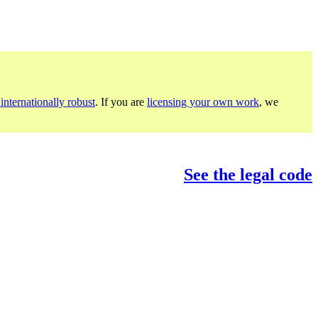
internationally robust
. If you are
licensing your own work
, we
See the legal code