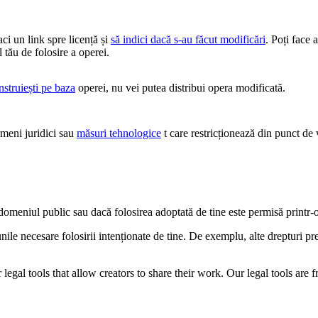
faci un link spre licență și
să indici dacă s-au făcut modificări
. Poți face 
 tău de folosire a operei.
nstruiești pe baza
operei, nu vei putea distribui opera modificată.
eni juridici sau
măsuri tehnologice
t care restricționează din punct de v
n domeniul public sau dacă folosirea adoptată de tine este permisă printr-
iunile necesare folosirii intenționate de tine. De exemplu, alte drepturi 
gal tools that allow creators to share their work. Our legal tools are fr