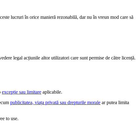
aceste lucruri în orice manieră rezonabilă, dar nu în vreun mod care să
edere legal acțiunile altor utilizatori care sunt permise de către licență.
o
excepție sau limitare
aplicabile.
precum
publicitatea, viața privată sau drepturile morale
ar putea limita
ee to use.