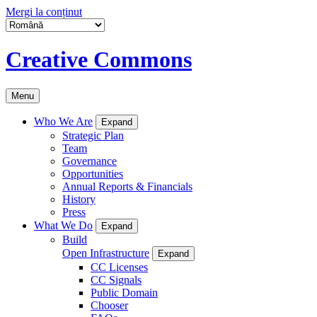
Mergi la conținut
Creative Commons
Menu
Who We Are
Expand
Strategic Plan
Team
Governance
Opportunities
Annual Reports & Financials
History
Press
What We Do
Expand
Build
Open Infrastructure
Expand
CC Licenses
CC Signals
Public Domain
Chooser