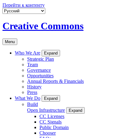
Перейти к контенту
Creative Commons
Menu
Who We Are
Expand
Strategic Plan
Team
Governance
Opportunities
Annual Reports & Financials
History
Press
What We Do
Expand
Build
Open Infrastructure
Expand
CC Licenses
CC Signals
Public Domain
Chooser