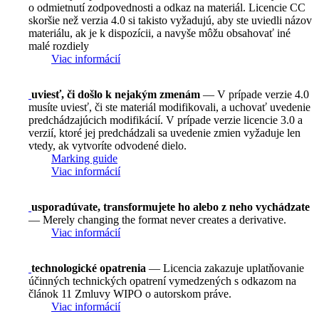
o odmietnutí zodpovednosti a odkaz na materiál. Licencie CC
skoršie než verzia 4.0 si takisto vyžadujú, aby ste uviedli názov
materiálu, ak je k dispozícii, a navyše môžu obsahovať iné
malé rozdiely
Viac informácií
uviesť, či došlo k nejakým zmenám
— V prípade verzie 4.0
musíte uviesť, či ste materiál modifikovali, a uchovať uvedenie
predchádzajúcich modifikácií. V prípade verzie licencie 3.0 a
verzií, ktoré jej predchádzali sa uvedenie zmien vyžaduje len
vtedy, ak vytvoríte odvodené dielo.
Marking guide
Viac informácií
usporadúvate, transformujete ho alebo z neho vychádzate
— Merely changing the format never creates a derivative.
Viac informácií
technologické opatrenia
— Licencia zakazuje uplatňovanie
účinných technických opatrení vymedzených s odkazom na
článok 11 Zmluvy WIPO o autorskom práve.
Viac informácií