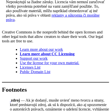
Neposkytujú sa žiadne záruky. Licencia vám nemusí zaručovať
všetky povolenia potrebné na vami zamýšľané použitie. To,
ako používate materiál, môžu napríklad obmedzovať aj iné
práva, ako sú práva v oblasti
reklamy a súkromia či morálne
práva
.
Creative Commons is the nonprofit behind the open licenses and
other legal tools that allow creators to share their work. Our legal
tools are free to use.
Learn more about our work
Learn more about CC Licensing
Support our work
Use the license for your own material.
Licenses List
Public Domain List
Footnotes
zdroj
— Ak je dodaný, musíte uviesť meno tvorcu a strany,
ktoré predstavujú zdroj, ak sú k dispozícii, ako aj upozornenie
o autorských právach, oznámenie o udelení licencie, vyhlásenie