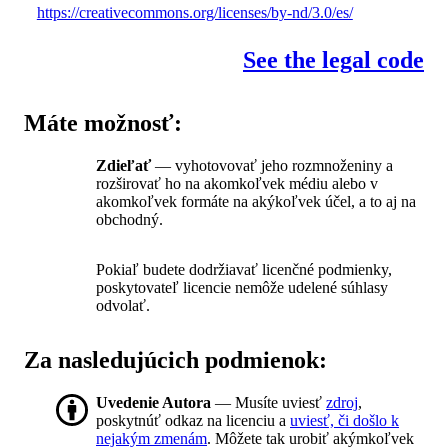
https://creativecommons.org/licenses/by-nd/3.0/es/
See the legal code
Máte možnosť:
Zdieľať
— vyhotovovať jeho rozmnoženiny a
rozširovať ho na akomkoľvek médiu alebo v
akomkoľvek formáte na akýkoľvek účel, a to aj na
obchodný.
Pokiaľ budete dodržiavať licenčné podmienky,
poskytovateľ licencie nemôže udelené súhlasy
odvolať.
Za nasledujúcich podmienok:
Uvedenie Autora
— Musíte uviesť
zdroj
,
poskytnúť odkaz na licenciu a
uviesť, či došlo k
nejakým zmenám
. Môžete tak urobiť akýmkoľvek