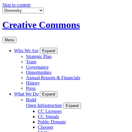
Skip to content
Creative Commons
Menu
Who We Are
Expand
Strategic Plan
Team
Governance
Opportunities
Annual Reports & Financials
History
Press
What We Do
Expand
Build
Open Infrastructure
Expand
CC Licenses
CC Signals
Public Domain
Chooser