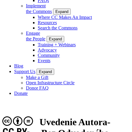
FAQs
Implement
the Commons
Expand
Where CC Makes An Impact
Resources
Search the Commons
Engage
the People
Expand
Training + Webinars
Advocacy
Community
Events
Blog
Support Us
Expand
Make a Gift
Open Infrastructure Circle
Donor FAQ
Donate
Uvedenie Autora-
CC BY-