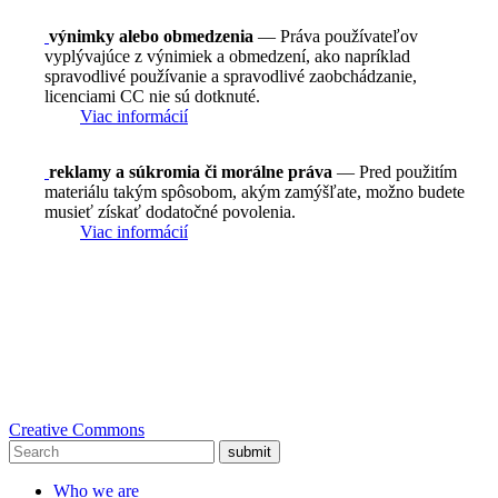
výnimky alebo obmedzenia
— Práva používateľov
vyplývajúce z výnimiek a obmedzení, ako napríklad
spravodlivé používanie a spravodlivé zaobchádzanie,
licenciami CC nie sú dotknuté.
Viac informácií
reklamy a súkromia či morálne práva
— Pred použitím
materiálu takým spôsobom, akým zamýšľate, možno budete
musieť získať dodatočné povolenia.
Viac informácií
Creative Commons
submit
Who we are