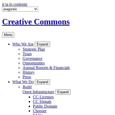
ir ta lo conteniu
Creative Commons
Menu
Who We Are
Expand
Strategic Plan
Team
Governance
Opportunities
Annual Reports & Financials
History
Press
What We Do
Expand
Build
Open Infrastructure
Expand
CC Licenses
CC Signals
Public Domain
Chooser