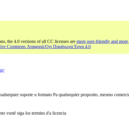
ons, the 4.0 versions of all CC licenses are
more user-friendly and more 
ative Commons Αναφορά-Όχι Παράγωγα Έργα 4.0
gr/
 qualsequier soporte u formato Pa qualsequier proposito, mesmo comerci
to vusté siga los termins d'a licencia