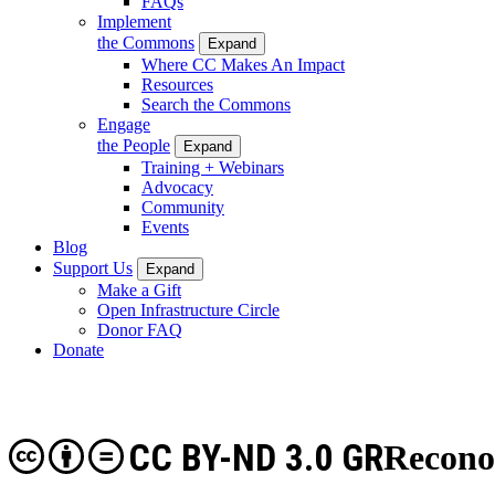
FAQs
Implement
the Commons
Expand
Where CC Makes An Impact
Resources
Search the Commons
Engage
the People
Expand
Training + Webinars
Advocacy
Community
Events
Blog
Support Us
Expand
Make a Gift
Open Infrastructure Circle
Donor FAQ
Donate
CC BY-ND 3.0 GR
Recono