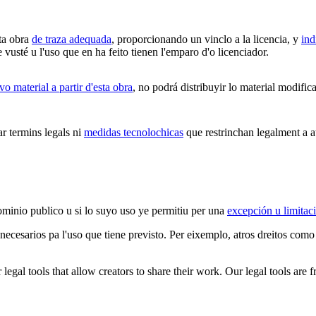
ta obra
de traza adequada
, proporcionando un vinclo a la licencia, y
ind
vusté u l'uso que en ha feito tienen l'emparo d'o licenciador.
o material a partir d'esta obra
, no podrá distribuyir lo material modific
 termins legals ni
medidas tecnolochicas
que restrinchan legalment a at
ominio publico u si lo suyo uso ye permitiu per una
excepción u limitac
 necesarios pa l'uso que tiene previsto. Per eixemplo, atros dreitos como
gal tools that allow creators to share their work. Our legal tools are fr