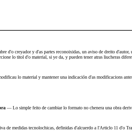
e d'o creyador y d'as partes reconoixidas, un aviso de dreito d'autor, un
ione lo titol d'o material, si ye da, y pueden tener atras liucheras difere
odificau lo material y mantener una indicación d'as modificacions anterio
bra
— Lo simple feito de cambiar lo formato no chenera una obra deriv
iva de medidas tecnolochicas, definidas d'alcuerdo a l'Articlo 11 d'o Tr