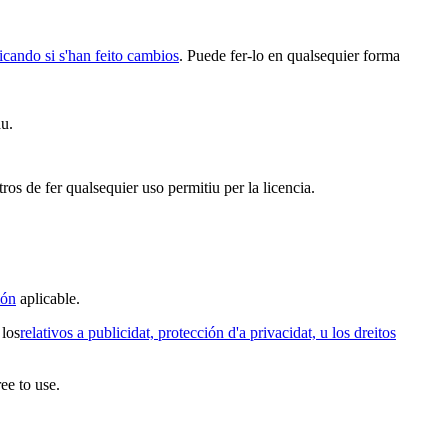
icando si s'han feito cambios
. Puede fer-lo en qualsequier forma
au.
ros de fer qualsequier uso permitiu per la licencia.
ión
aplicable.
 los
relativos a publicidat, protección d'a privacidat, u los dreitos
ee to use.