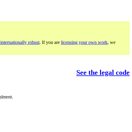
internationally robust
. If you are
licensing your own work
, we
See the legal code
alment.