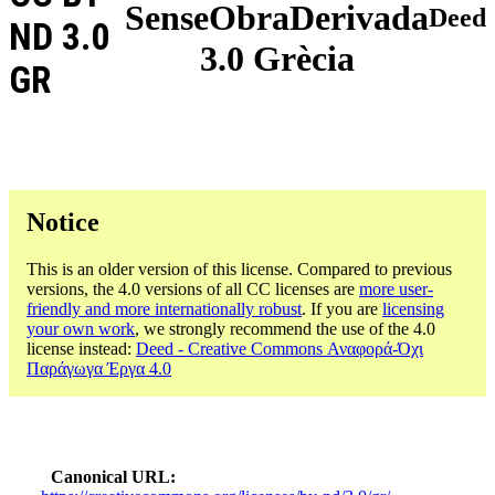
SenseObraDerivada
Deed
ND 3.0
3.0 Grècia
GR
Notice
This is an older version of this license. Compared to previous
versions, the 4.0 versions of all CC licenses are
more user-
friendly and more internationally robust
. If you are
licensing
your own work
, we strongly recommend the use of the 4.0
license instead:
Deed - Creative Commons Αναφορά-Όχι
Παράγωγα Έργα 4.0
Canonical URL