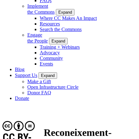
FAQs
Implement
the Commons
Expand
Where CC Makes An Impact
Resources
Search the Commons
Engage
the People
Expand
Training + Webinars
Advocacy
Community
Events
Blog
Support Us
Expand
Make a Gift
Open Infrastructure Circle
Donor FAQ
Donate
Reconeixement-
CC BY-