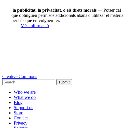
la publicitat, la privacitat, o els drets morals
— Potser cal
que obtingueu permisos addicionals abans d'utilitzar el material
per l'ús que en vulgueu fer.
Més informació
Creative Commons
submit
Who we are
What we do
Blog
Support us
Store
Contact
Privacy