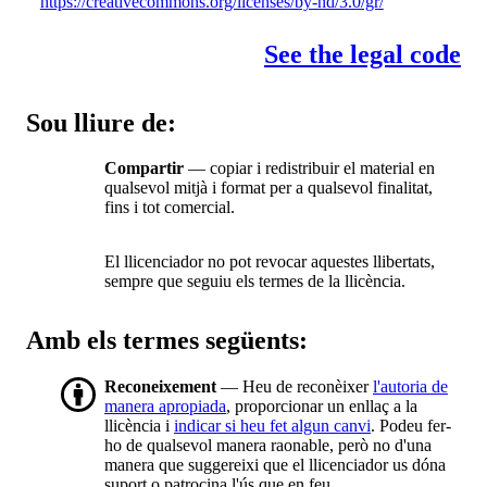
https://creativecommons.org/licenses/by-nd/3.0/gr/
See the legal code
Sou lliure de:
Compartir
— copiar i redistribuir el material en
qualsevol mitjà i format per a qualsevol finalitat,
fins i tot comercial.
El llicenciador no pot revocar aquestes llibertats,
sempre que seguiu els termes de la llicència.
Amb els termes següents:
Reconeixement
— Heu de reconèixer
l'autoria de
manera apropiada
, proporcionar un enllaç a la
llicència i
indicar si heu fet algun canvi
. Podeu fer-
ho de qualsevol manera raonable, però no d'una
manera que suggereixi que el llicenciador us dóna
suport o patrocina l'ús que en feu.