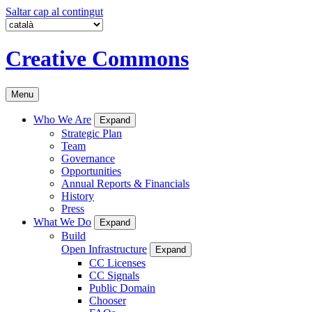
Saltar cap al contingut
Creative Commons
Menu
Who We Are
Expand
Strategic Plan
Team
Governance
Opportunities
Annual Reports & Financials
History
Press
What We Do
Expand
Build
Open Infrastructure
Expand
CC Licenses
CC Signals
Public Domain
Chooser